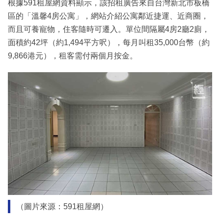
根據591租屋網資料顯示，該招租廣告來自台灣新北市板橋
區的「溫馨4房公寓」，網站介紹公寓鄰近捷運、近商圈，
而且可養寵物，住客隨時可遷入。單位間隔屬4房2廳2廁，
面積約42坪（約1,494平方呎），每月叫租35,000台幣（約
9,866港元），租客需付兩個月按金。
（圖片來源：591租屋網）