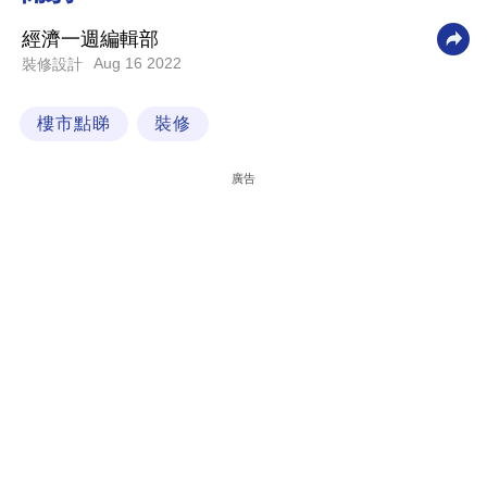
科
經濟一週編輯部
技
Aug 16 2022
裝修設計
職
樓市點睇
裝修
場
生
廣告
活
時
事
專
欄
訂
閱
專
區