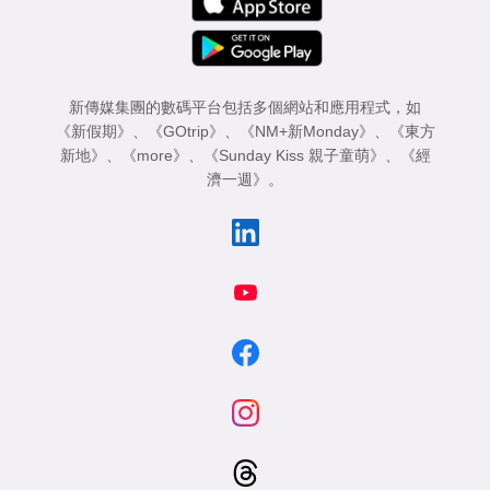
新傳媒集團的數碼平台包括多個網站和應用程式，如
《新假期》
、
《GOtrip》
、
《NM+新Monday》
、
《東方
新地》
、
《more》
、
《Sunday Kiss 親子童萌》
、
《經
濟一週》
。