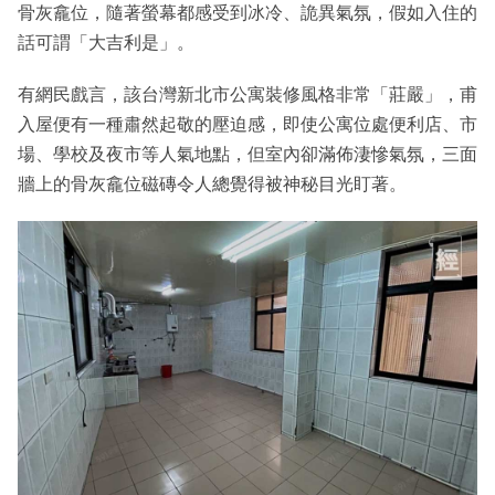
骨灰龕位，隨著螢幕都感受到冰冷、詭異氣氛，假如入住的
話可謂「大吉利是」。
有網民戲言，該台灣新北市公寓裝修風格非常「莊嚴」，甫
入屋便有一種肅然起敬的壓迫感，即使公寓位處便利店、市
場、學校及夜市等人氣地點，但室內卻滿佈淒慘氣氛，三面
牆上的骨灰龕位磁磚令人總覺得被神秘目光盯著。