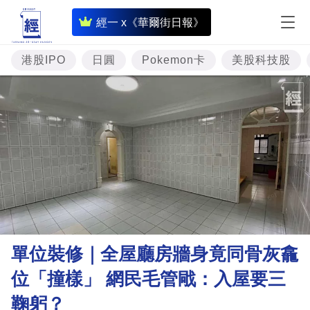
即
經一 x《華爾街日報》
時
財
港股IPO
日圓
Pokemon卡
美股科技股
經
專
題
投
資
樓
市
理
單位裝修｜全屋廳房牆身竟同骨灰龕
財
位「撞樣」 網民毛管戙：入屋要三
商
鞠躬？
業