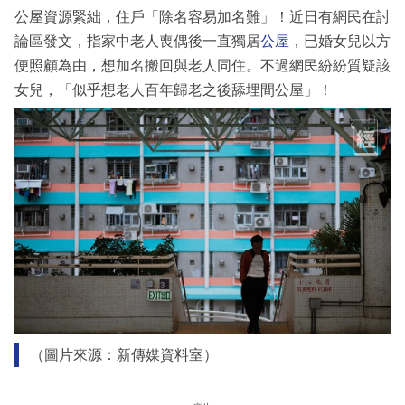
公屋資源緊絀，住戶「除名容易加名難」！近日有網民在討
論區發文，指家中老人喪偶後一直獨居
公屋
，已婚女兒以方
便照顧為由，想加名搬回與老人同住。不過網民紛紛質疑該
女兒，「似乎想老人百年歸老之後舔埋間公屋」！
（圖片來源：新傳媒資料室）