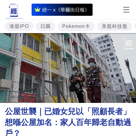
即
經一 x《華爾街日報》
時
財
港股IPO
日圓
Pokemon卡
美股科技股
經
專
題
投
資
樓
市
理
公屋世襲｜已婚女兒以「照顧長者」
財
想喺公屋加名：家人百年歸老自動過
商
戶？
業