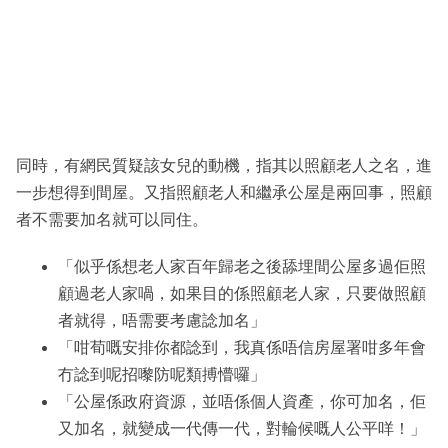
同時，有網民質疑該女兒的動機，指其以照顧老人之名，進
一步想得到間屋。又指照顧老人和繼承公屋是兩回事，照顧
者不需要加名就可以同住。
「似乎係想老人家百年歸老之後舔埋間公屋多過佢照
顧過老人家喎，如果目的係照顧老人家，只要做照顧
者就得，唔需要考慮諗加名」
「咁荀嘅安排你都諗到，我真係唔信房屋署咁多年會
冇諗到呢招嚟防呢類搏懵囉」
「公屋係政府資源，並唔係個人資產，你可加名，佢
又加名，就變成一代傳一代，對輪候嘅人公平咩！」