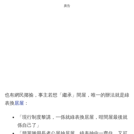
廣告
也有網民揶揄，事主若想「繼承」間屋，唯一的辦法就是綠
表換
居屋
：
「現行制度黎講，一係就綠表換居屋，咁間屋最後就
係自己了」
「簡單啲用長者公屋抽居屋，綠表抽中一齊住，又可