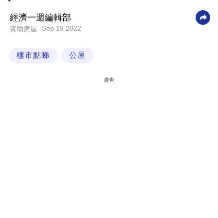
科
經濟一週編輯部
技
Sep 19 2022
資助房屋
職
樓市點睇
公屋
場
生
廣告
活
時
事
專
欄
訂
閱
專
區