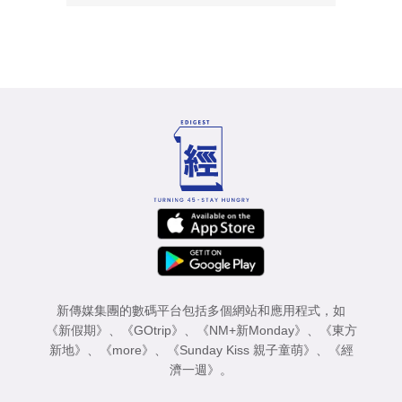
新傳媒集團的數碼平台包括多個網站和應用程式，如
《新假期》
、
《GOtrip》
、
《NM+新Monday》
、
《東方
新地》
、
《more》
、
《Sunday Kiss 親子童萌》
、
《經
濟一週》
。