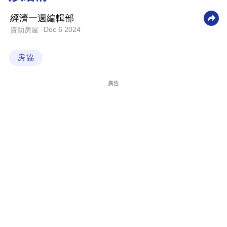
科
經濟一週編輯部
技
Dec 6 2024
資助房屋
職
房協
場
生
廣告
活
時
事
專
欄
訂
閱
專
區