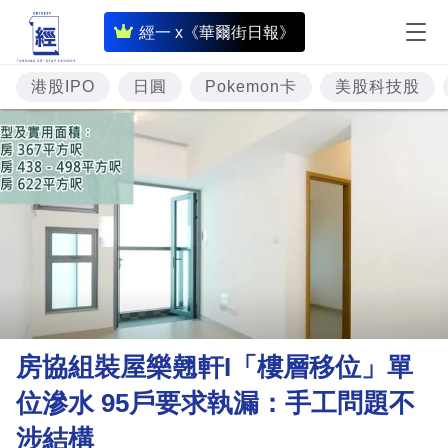
即
經一 x《華爾街日報》
時
財
港股IPO
日圓
Pokemon卡
美股科技股
經
專
題
投
資
樓
市
理
房協組裝屋樂翹軒I「樓層移位」單
財
位滲水 95戶要求執漏：手工問題不
商
涉結構
業