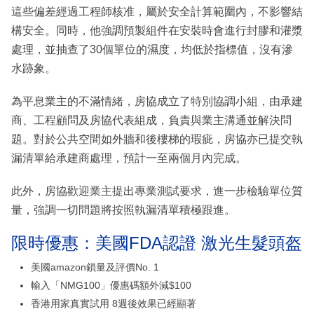
這些偏差經過工程師核准，屬於安全計算範圍內，不影響結
構安全。同時，他強調預製組件在安裝時會進行封膠和灌漿
處理，並抽查了30個單位的濕度，均低於指標值，沒有滲
水跡象。
為平息業主的不滿情緒，房協成立了特別協調小組，由承建
商、工程顧問及房協代表組成，負責與業主溝通並解決問
題。對於公共空間如外牆和後樓梯的瑕疵，房協亦已提交執
漏清單給承建商處理，預計一至兩個月內完成。
此外，房協歡迎業主提出專業測試要求，進一步檢驗單位質
量，強調一切問題將按照執漏清單積極跟進。
限時優惠：美國FDA認證 激光生髮頭盔
美國amazon鎖量及評價No. 1
輸入「NMG100」優惠碼額外減$100
香港用家真實試用 8週後效果已經顯著