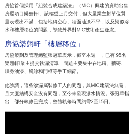
房協首個採用「組裝合成建築法」（MiC）興建的資助出售
房屋項目樂翹軒I。該樓盤上月交付，但大量業主對單位質
量表現出不滿，包括地磚空心、牆面油漆不平，以及疑似滲
水和樓層移位的問題，導致外界對MiC技術產生疑慮。
房協樂翹軒「樓層移位」
房協策劃及管理總監張冠華表示，截至本週一，已有 95名
樂翹軒I業主提交執漏清單，問題主要集中在地磚、牆磚、
牆身油漆、腳線和門框等手工細節。
他強調，這些滲漏屬裝修工人的問題，與MiC建築法無關，
且大廈結構安全沒有問題，至今未發現滲水情況。張冠華指
出，部分執修已完成，整體執修時間約需2至15日。