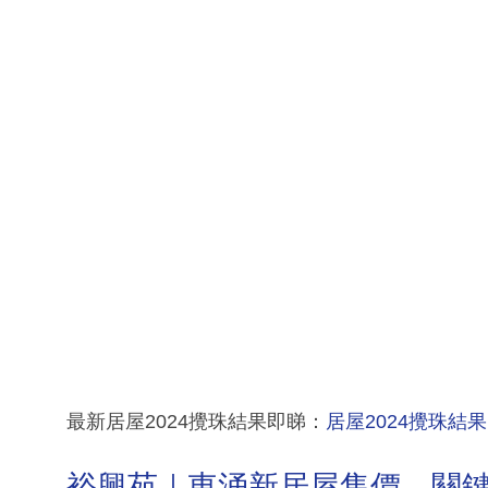
最新居屋2024攪珠結果即睇：
居屋2024攪珠結
裕興苑｜東涌新居屋售價、關