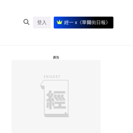
登入
經一 x《華爾街日報》
廣告