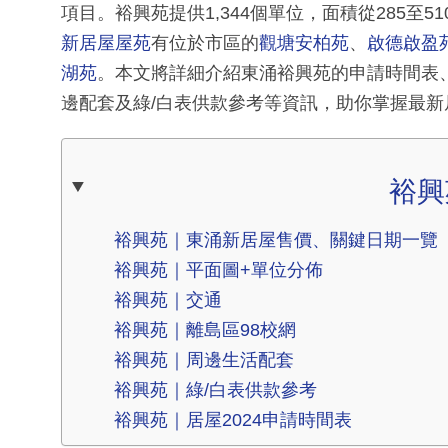
項目。裕興苑提供1,344個單位，面積從285至5
新居屋屋苑
有位於市區的
觀塘安柏苑
、
啟德啟盈
湖苑
。本文將詳細介紹東涌裕興苑的申請時間表
邊配套及綠/白表供款參考等資訊，助你掌握最
裕興
裕興苑｜東涌新居屋售價、關鍵日期一覽
裕興苑｜平面圖+單位分佈
裕興苑｜交通
裕興苑｜離島區98校網
裕興苑｜周邊生活配套
裕興苑｜綠/白表供款參考
裕興苑｜居屋2024申請時間表