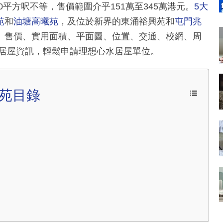
10平方呎不等，售價範圍介乎151萬至345萬港元。
5大
苑
和
油塘高曦苑
，及位於新界的東涌裕興苑和
屯門兆
、售價、實用面積、平面圖、位置、交通、校網、周
新居屋資訊，輕鬆申請理想心水居屋單位。
苑目錄