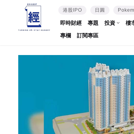
港股IPO
日圓
Poke
即時財經
專題
投資
樓
專欄
訂閱專區