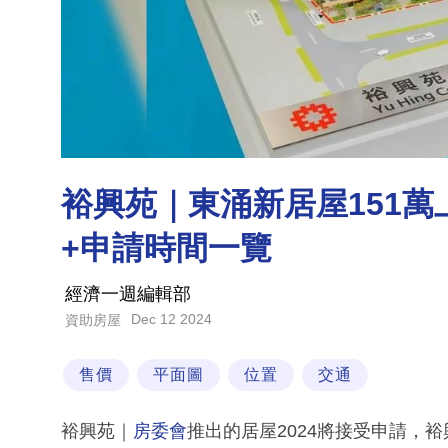
裕興苑｜東涌新居屋151萬
+申請時間一覽
經濟一週編輯部
Dec 12 2024
資助房屋
售價
平面圖
位置
交通
裕興苑｜
房委會
推出的居屋2024將接受申請，