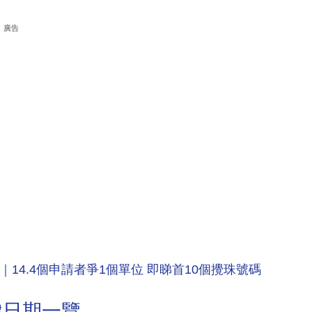
廣告
果｜14.4個申請者爭1個單位 即睇首10個攪珠號碼
鍵日期一覽