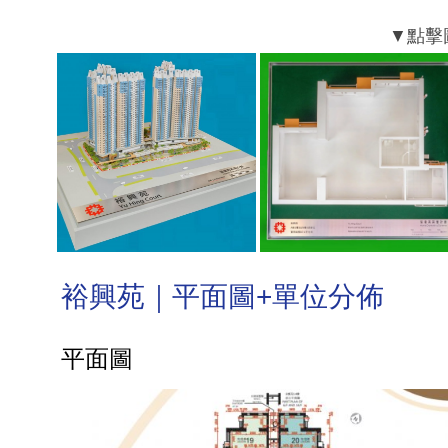
裕興苑｜平面圖+單位分佈
平面圖