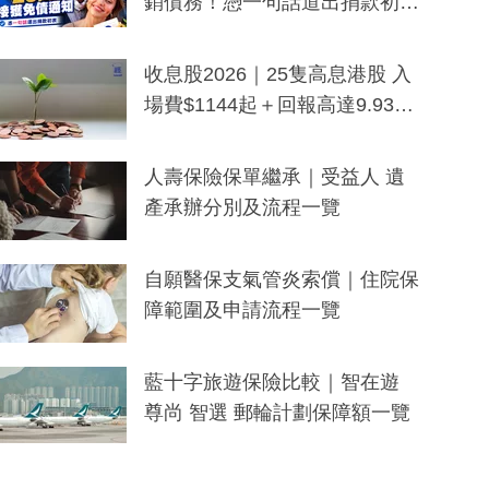
銷債務！憑一句話道出捐款初
衷：加州26萬人接獲免債通知、
一度被誤當詐騙手段
收息股2026｜25隻高息港股 入
場費$1144起＋回報高達9.93
厘！持續更新
人壽保險保單繼承｜受益人 遺
產承辦分別及流程一覽
自願醫保支氣管炎索償｜住院保
障範圍及申請流程一覽
藍十字旅遊保險比較｜智在遊
尊尚 智選 郵輪計劃保障額一覽