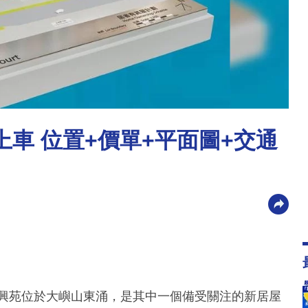
上車 位置+價單+平面圖+交通
裕興苑位於大嶼山東涌，是其中一個備受關注的新居屋