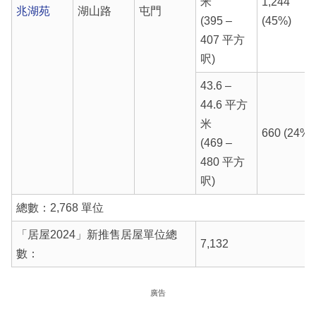
米
1,244
兆湖苑
湖山路
屯門
(395 –
(45%)
407 平方
呎)
43.6 –
44.6 平方
米
660 (24%)
(469 –
480 平方
呎)
總數：2,768 單位
「居屋2024」新推售居屋單位總
7,132
數：
廣告