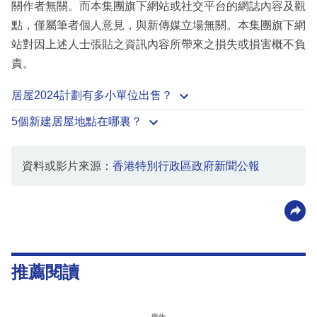
關作者無關。而本集團旗下網站或社交平台的網誌內容及觀
點，僅屬筆者個人意見，與新傳媒立場無關。本集團旗下網
站對因上述人士張貼之資訊內容所帶來之損失或損害概不負
責。
居屋2024計劃有多小單位出售？
5個新建居屋地點在哪裏？
資料或影片來源：
香港特別行政區政府新聞公報
推薦閱讀
廣告