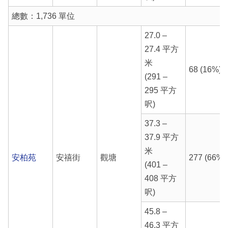
總數：1,736 單位
27.0 –
27.4 平方
米
68 (16%)
(291 –
295 平方
呎)
37.3 –
37.9 平方
米
安柏苑
安禧街
觀塘
277 (66%)
(401 –
408 平方
呎)
45.8 –
46.3 平方