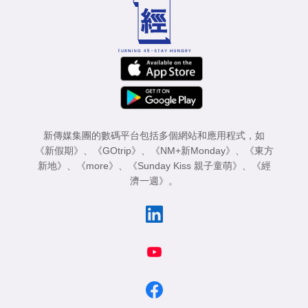
新傳媒集團的數碼平台包括多個網站和應用程式，如
《新假期》
、
《GOtrip》
、
《NM+新Monday》
、
《東方
新地》
、
《more》
、
《Sunday Kiss 親子童萌》
、
《經
濟一週》
。