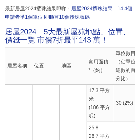
最新居屋2024攪珠結果即睇：
居屋2024攪珠結果｜14.4個
申請者爭1個單位 即睇首10個攪珠號碼
居屋2024｜5大最新屋苑地點、位置、
價錢一覽 市價7折最平143 萬！
單位數目
實用面積
（佔單位
居屋名稱
位置
地區
*（約）
總數的百
分比）
17.3 平方
米
30 (2%)
(186 平方
呎)
25.8 –
26.7 平方