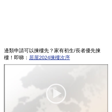
邊類申請可以揀樓先？家有初生/長者優先揀
樓！即睇：
居屋2024揀樓次序
V
i
d
e
o
P
l