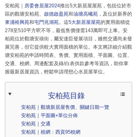
安柏苑｜
房委會
居屋2024
推出5大新居屋屋苑，包括位於市
區的觀塘安柏苑、
啟德啟盈苑
和
油塘高曦苑
，及位於新界的
東涌裕興苑
和
屯門兆湖苑
。這
5大新居屋屋苑
的實用面積從
278至510平方呎不等，最低售價僅需143萬即可上車。安
柏苑位於觀塘安禧街，屬安達臣發展項目，雖然交通尚未發
展完善，但它提供較大實用面積的單位。本文將詳細介紹觀
塘安柏苑的申請時間表、售價、實用面積、平面圖、位置、
交通、校網、周邊配套及綠/白表供款參考等資訊，助你掌
握最新居屋資訊，輕鬆申請理想心水居屋單位。
安柏苑目錄
安柏苑｜觀塘新居屋售價、關鍵日期一覽
安柏苑｜平面圖+單位分佈
安柏苑｜交通
安柏苑｜校網：西貢95校網