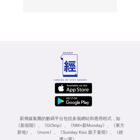
新傳媒集團的數碼平台包括多個網站和應用程式，如
《新假期》
、
《GOtrip》
、
《NM+新Monday》
、
《東方
新地》
、
《more》
、
《Sunday Kiss 親子童萌》
、
《經
濟一週》
。