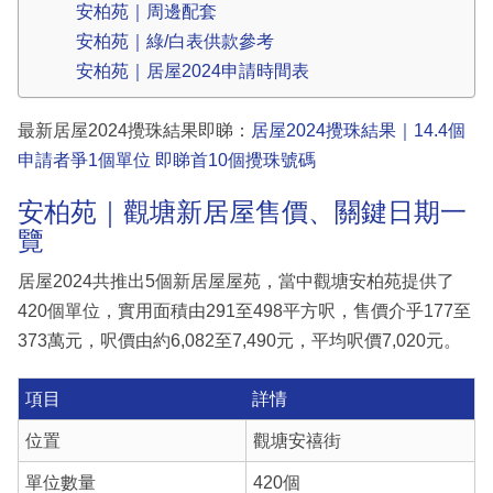
安柏苑｜周邊配套
安柏苑｜綠/白表供款參考
安柏苑｜居屋2024申請時間表
最新居屋2024攪珠結果即睇：
居屋2024攪珠結果｜14.4個
申請者爭1個單位 即睇首10個攪珠號碼
安柏苑｜觀塘新居屋售價、關鍵日期一
覽
居屋2024共推出5個新居屋屋苑，當中觀塘安柏苑提供了
420個單位，實用面積由291至498平方呎，售價介乎177至
373萬元，呎價由約6,082至7,490元，平均呎價7,020元。
項目
詳情
位置
觀塘安禧街
單位數量
420個