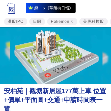
即
經一 x《華爾街日報》
時
財
港股IPO
日圓
Pokemon卡
美股科技股
經
專
題
投
資
樓
市
理
安柏苑｜觀塘新居屋177萬上車 位置
財
+價單+平面圖+交通+申請時間表一
商
覽
業