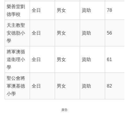
樂善堂劉
全日
男女
資助
78
德學校
天主教聖
安德肋小
全日
男女
資助
56
學
將軍澳循
道衛理小
全日
男女
資助
61
學
聖公會將
軍澳基德
全日
男女
資助
82
小學
廣告