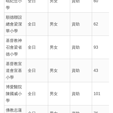
晴紀念小
全日
男女
資助
60
學
順德聯誼
總會梁潔
全日
男女
資助
62
華小學
基督教神
召會梁省
全日
男女
資助
93
德小學
基督教宣
道會宣基
全日
男女
資助
43
小學
博愛醫院
陳國威小
全日
男女
資助
101
學
佛教志蓮