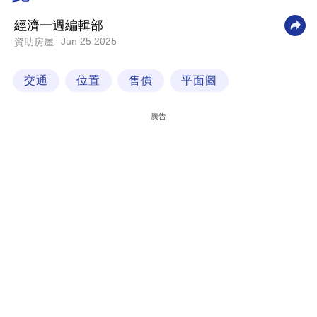
科
經濟一週編輯部
技
Jun 25 2025
資助房屋
職
交通
位置
售價
平面圖
場
生
廣告
活
時
事
專
欄
訂
閱
專
區