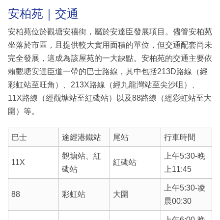
安柏苑｜交通
安柏苑位於觀塘安禧街，屬於安達臣發展項目。儘管安柏苑
坐落於市區，且提供較大實用面積的單位，但交通配套尚未
完全發展，這成為該屋苑的一大缺點。安柏苑的交通主要依
賴觀塘安達臣道一帶的巴士路線，其中包括213D路線（經
彩虹站至旺角）、213X路線（經九龍灣站至尖沙咀）、
11X路線（經觀塘站至紅磡站）以及88路線（經彩虹站至大
圍）等。
巴士
途經港鐵站
尾站
行車時間
觀塘站、紅
上午5:30-晚
11X
紅磡站
磡站
上11:45
上午5:30-凌
88
彩虹站
大圍
晨00:30
上午6:00-晚