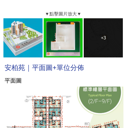
+3
+3
安柏苑｜平面圖+單位分佈
平面圖