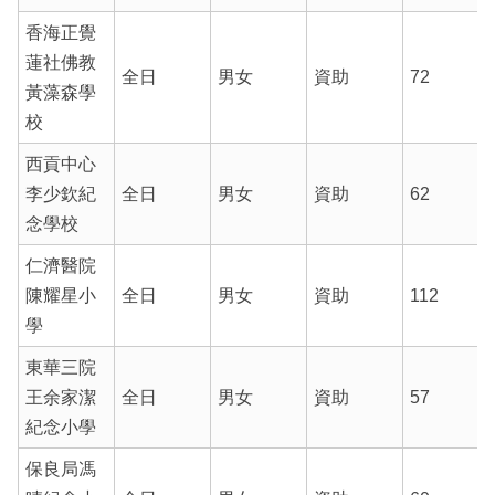
香海正覺
蓮社佛教
全日
男女
資助
72
黃藻森學
校
西貢中心
李少欽紀
全日
男女
資助
62
念學校
仁濟醫院
陳耀星小
全日
男女
資助
112
學
東華三院
王余家潔
全日
男女
資助
57
紀念小學
保良局馮