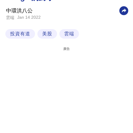
科
中環洪八公
技
Jan 14 2022
雲端
職
投資有道
美股
雲端
場
生
廣告
活
時
事
專
欄
訂
閱
專
區