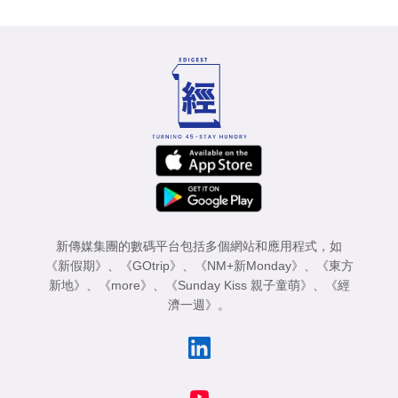
新傳媒集團的數碼平台包括多個網站和應用程式，如
《新假期》
、
《GOtrip》
、
《NM+新Monday》
、
《東方
新地》
、
《more》
、
《Sunday Kiss 親子童萌》
、
《經
濟一週》
。