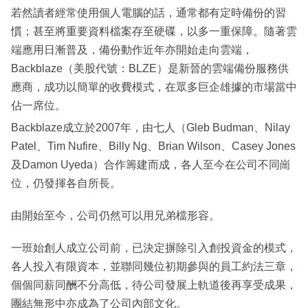
若然讀者經常使用個人電腦的話，通常都有定時備份的習
慣；甚至將重要資料檔案存至硬碟，以多一重保障。隨著雲
端應用日漸普及，備份動作近年亦開始走向雲端，
Backblaze（美股代號：BLZE）是新晉的雲端備份服務供
應商，成功以簡單的收費模式，在眾多巨企雄據的市場當中
佔一席位。
Backblaze成立於2007年，由七人（Gleb Budman、Nilay
Patel、Tim Nufire、Billy Ng、Brian Wilson、Casey Jones
及Damon Uyeda）合作籌建而成，各人至今在公司不同崗
位，仍發揮各自所長。
由開始至今，公司仍然可以用兄弟檔形容。
一班始創人成立公司前，已決定摒除引入創投資金的模式，
各人投入有限資本，並聯同幾位初期參與的員工約法三章，
個個同薪同酬不分高低，待公司發展上軌道後再享受成果，
團結無形中亦成為了公司內部文化。