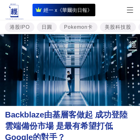
即
經一 x《華爾街日報》
時
財
港股IPO
日圓
Pokemon卡
美股科技股
經
專
題
投
資
樓
市
理
Backblaze由基層客做起 成功登陸
財
雲端備份市場 是最有希望打低
商
Google的對手？
業