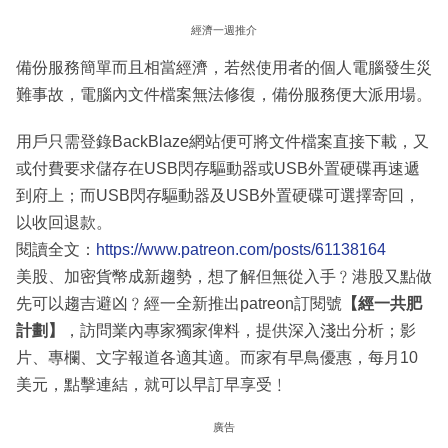
經濟一週推介
備份服務簡單而且相當經濟，若然使用者的個人電腦發生災
難事故，電腦內文件檔案無法修復，備份服務便大派用場。
用戶只需登錄BackBlaze網站便可將文件檔案直接下載，又
或付費要求儲存在USB閃存驅動器或USB外置硬碟再速遞
到府上；而USB閃存驅動器及USB外置硬碟可選擇寄回，
以收回退款。
閱讀全文：
https://www.patreon.com/posts/61138164
美股、加密貨幣成新趨勢，想了解但無從入手﹖港股又點做
先可以趨吉避凶﹖經一全新推出patreon訂閱號
【經一共肥
計劃】
，訪問業內專家獨家俾料，提供深入淺出分析；影
片、專欄、文字報道各適其適。而家有早鳥優惠，每月10
美元，點擊連結，就可以早訂早享受﹗
廣告