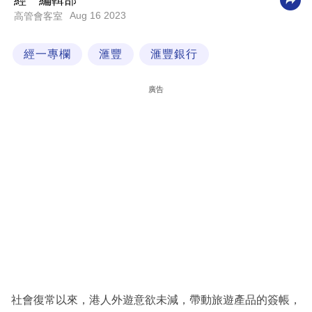
經一編輯部
Aug 16 2023
高管會客室
科
技
經一專欄
滙豐
滙豐銀行
職
場
廣告
生
活
時
事
專
欄
訂
閱
專
社會復常以來，港人外遊意欲未減，帶動旅遊產品的簽帳，
區