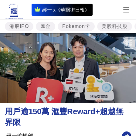
即
經一 x《華爾街日報》
時
財
港股IPO
匯金
Pokemon卡
美股科技股
經
專
題
投
資
樓
市
理
用戶逾150萬 滙豐Reward+超越無
財
界限
商
業