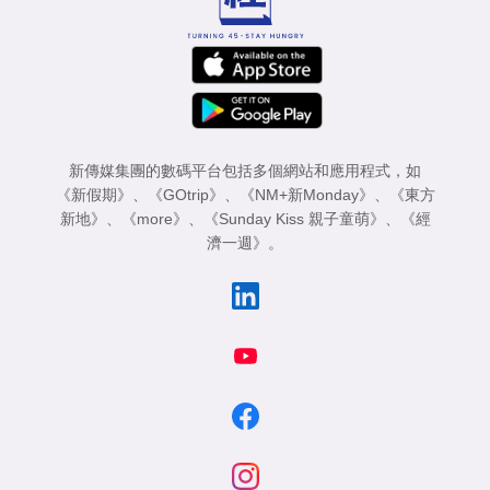
新傳媒集團的數碼平台包括多個網站和應用程式，如
《新假期》
、
《GOtrip》
、
《NM+新Monday》
、
《東方
新地》
、
《more》
、
《Sunday Kiss 親子童萌》
、
《經
濟一週》
。