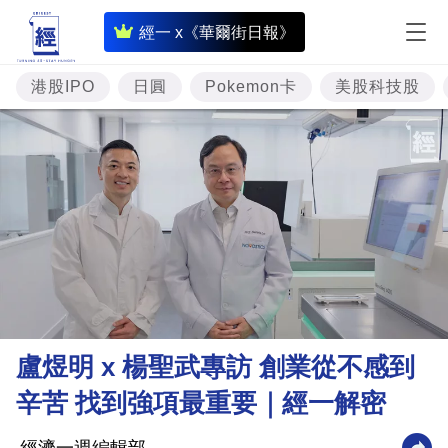
即
經一 x《華爾街日報》
時
財
港股IPO
日圓
Pokemon卡
美股科技股
經
專
題
投
資
樓
市
理
盧煜明 x 楊聖武專訪 創業從不感到
財
辛苦 找到強項最重要｜經一解密
商
業