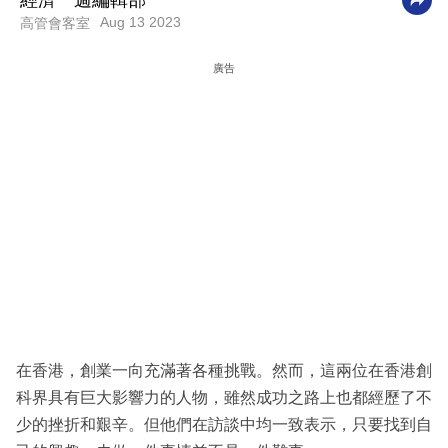
經濟一週編輯部
Aug 13 2023
高管會客室
科
技
廣告
職
場
生
活
時
事
專
欄
訂
在香港，創業一向充滿著各種挑戰。然而，這兩位在香港創
閱
科界具有巨大影響力的人物，雖然成功之路上也都經歷了不
專
少的挫折和艱辛。但他們在訪談中均一致表示，只要找到自
區