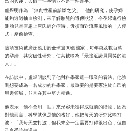
己的興趣，去做一件事情並不是一件難事。
盧煜明作為 「無創性產前診斷之父」，他的研究，使孕婦
能夠透過抽血檢測，來了解胎兒的遺傳狀況，令孕婦進行檢
測胎兒是否患上唐氏綜合症時，毋須面對流產風險的「入侵
式」產前檢查。
這項技術被廣泛應用於全球逾90個國家，每年惠及數百萬
的孕婦，其突破性研究，使其被喻為「最接近諾貝爾獎的港
人」。
在訪談中，盧煜明談到了他對科學家這一職業的看法。他強
調想要成為一名成功的科學家，最重要的是要專注於自己的
興趣領域，並且在其中努力精進。
他表示，他不會用「捱」來形容未獲得成就前的階段，因為
對他而言，科學就像是他的嗜好，他把每天的研究比喻打
波：「我每天去打波，但我未必一定需要打得很出色，但自
己享受這個過程。」