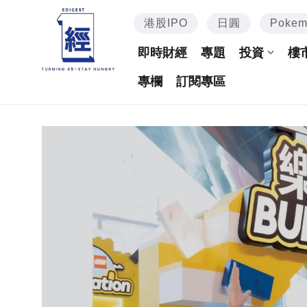
港股IPO
日圓
Poke
即時財經
專題
投資
樓
專欄
訂閱專區