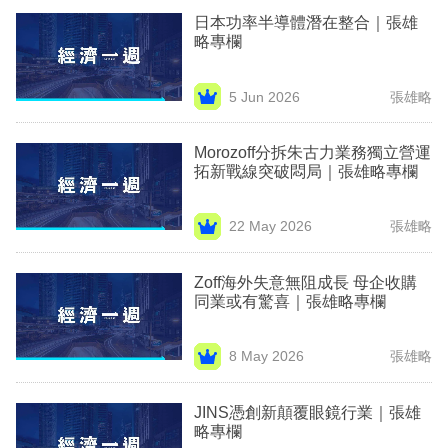
專
日本功率半導體潛在整合｜張雄
略專欄
區
5 Jun 2026
張雄略
Morozoff分拆朱古力業務獨立營運
拓新戰線突破悶局｜張雄略專欄
22 May 2026
張雄略
Zoff海外失意無阻成長 母企收購
同業或有驚喜｜張雄略專欄
8 May 2026
張雄略
JINS憑創新顛覆眼鏡行業｜張雄
略專欄