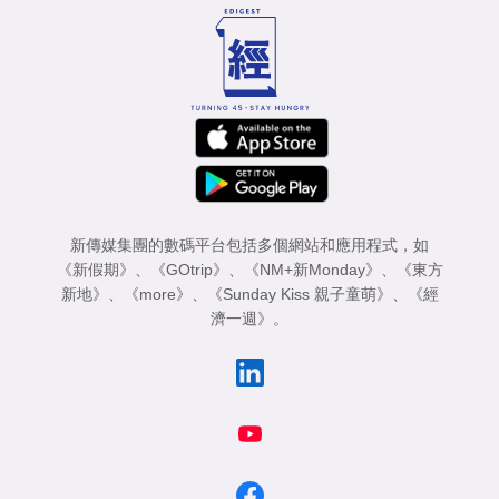
新傳媒集團的數碼平台包括多個網站和應用程式，如
《新假期》
、
《GOtrip》
、
《NM+新Monday》
、
《東方
新地》
、
《more》
、
《Sunday Kiss 親子童萌》
、
《經
濟一週》
。