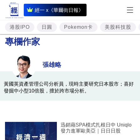
即
經一 x《華爾街日報》
時
財
港股IPO
日圓
Pokemon卡
美股科技股
經
專欄作家
專
題
張雄略
投
資
黃國英資產管理公司分析員，現時主要研究日本股市；喜好
發掘中小型10倍股，擅於跨市場分析。
樓
市
理
財
迅銷藉SPA模式扎根日中 Uniqlo
發力進軍歐美亞｜日日日股
商