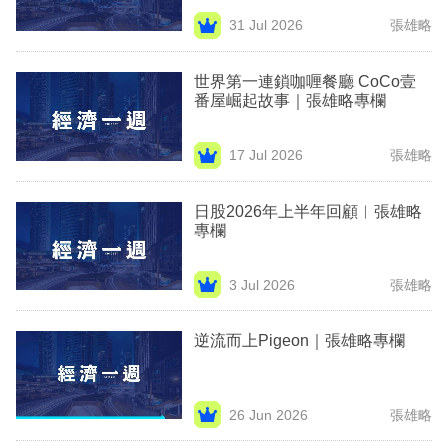
業
31 Jul 2026
張雄略
科
世界第一連鎖咖喱餐廳 CoCo壹
技
番屋崛起故事｜張雄略專欄
職
場
17 Jul 2026
張雄略
生
日股2026年上半年回顧︳張雄略
活
專欄
時
3 Jul 2026
張雄略
事
專
逆流而上Pigeon｜張雄略專欄
欄
訂
26 Jun 2026
張雄略
閱