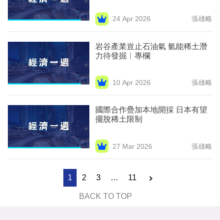
24 Apr 2026
張雄略
岩谷產業豈止石油氣 氫能稀土潛
力待發掘︳專欄
10 Apr 2026
張雄略
國際合作疊加本地開採 日本有望
擺脫稀土限制
27 Mar 2026
張雄略
1
2
3
…
11
BACK TO TOP