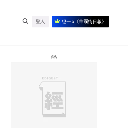
登入
經一 x《華爾街日報》
廣告