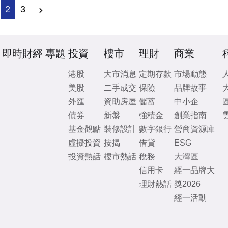
2
3
即時財經
專題
投資
樓市
理財
商業
港股
大市消息
定期存款
市場動態
美股
二手成交
保險
品牌故事
外匯
資助房屋
儲蓄
中小企
債券
新盤
強積金
創業指南
基金觀點
裝修設計
數字銀行
營商資源庫
虛擬投資
按揭
借貸
ESG
投資熱話
樓市熱話
稅務
大灣區
信用卡
經一品牌大
理財熱話
獎2026
經一活動