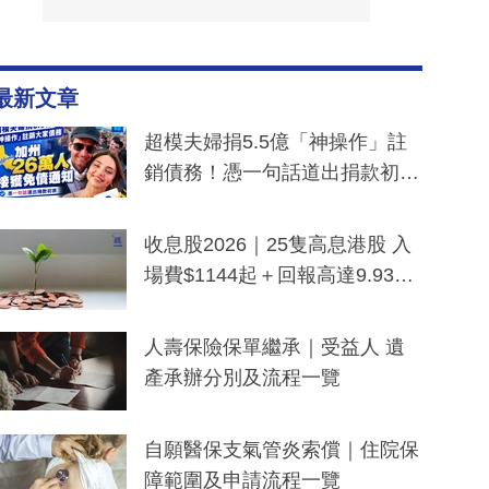
最新文章
超模夫婦捐5.5億「神操作」註
銷債務！憑一句話道出捐款初
衷：加州26萬人接獲免債通知、
一度被誤當詐騙手段
收息股2026｜25隻高息港股 入
場費$1144起＋回報高達9.93
厘！持續更新
人壽保險保單繼承｜受益人 遺
產承辦分別及流程一覽
自願醫保支氣管炎索償｜住院保
障範圍及申請流程一覽