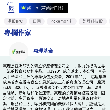
即
經一 x《華爾街日報》
時
財
港股IPO
日圓
Pokemon卡
美股科技股
經
專欄作家
專
題
惠理基金
投
資
惠理是亞洲領先的獨立資產管理公司之一，致力於提供世界
一流的投資服務和產品。自1993年成立以來，本公司一直是
樓
大中華區和亞洲的專業價值投資者。2007年11月，惠理集團
市
成為首家在香港聯合交易所主板上市的資產管理公司（股票
代碼：806 HK）。除香港總部外，本公司還在上海、深圳、
理
吉隆坡、新加坡和倫敦運營。惠理的投資策略涵蓋股票、固
財
定收益、多元資產、另類投資、房地產和量化投資解決方
案，服務於亞太、歐洲和美國的機構和個人客戶。惠理是大
商
中華地區環境、社會和治理（ESG）投資的領軍者之一，致