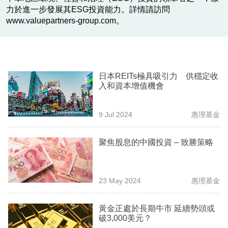
業
力於進一步發展其ESG投資能力。詳情請訪問
www.valuepartners-group.com。
科
技
職
日本REITs極具吸引力 供穩定收
場
入和資本增值機會
生
9 Jul 2024
惠理基金
活
時
聚焦股息的中國投資 – 致勝策略
事
專
23 May 2024
惠理基金
欄
訂
黃金正處於長期牛市 延續勢頭或
破3,000美元？
閱