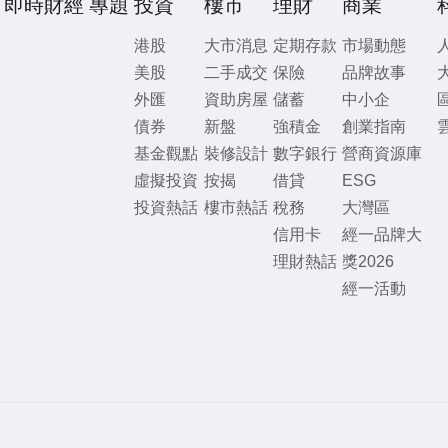
即時財經
專題
投資
樓市
理財
商業
港股
大市消息
定期存款
市場動態
美股
二手成交
保險
品牌故事
外匯
資助房屋
儲蓄
中小企
債券
新盤
強積金
創業指南
基金觀點
裝修設計
數字銀行
營商資源庫
虛擬投資
按揭
借貸
ESG
投資熱話
樓市熱話
稅務
大灣區
信用卡
經一品牌大
理財熱話
獎2026
經一活動