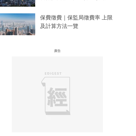
保費徵費｜保監局徵費率 上限
及計算方法一覽
廣告