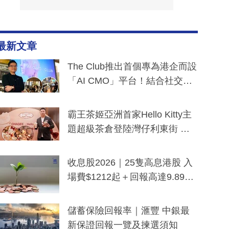
最新文章
The Club推出首個專為港企而設
「AI CMO」平台！結合社交聆
聽與廣東話大模型 助中小企數
分鐘生成「貼地」宣傳短片
霸王茶姬亞洲首家Hello Kitty主
題超級茶倉登陸灣仔利東街 推
出首創「伯爵紅茶色」Hello Kitt
y及香港限定特調系列
收息股2026｜25隻高息港股 入
場費$1212起＋回報高達9.89
厘！持續更新
儲蓄保險回報率｜滙豐 中銀最
新保證回報一覽及揀選須知