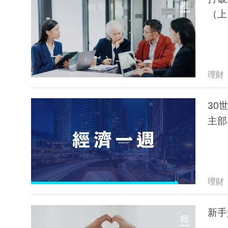
（上
理財
30
主部
理財
新手