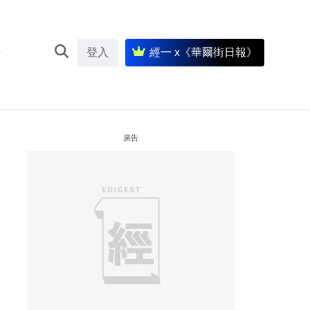
登入
經一 x《華爾街日報》
廣告