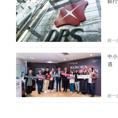
銀行
經一
中小
遇
經一