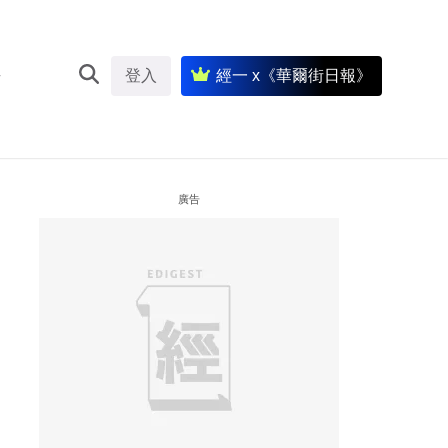
登入
經一 x《華爾街日報》
廣告