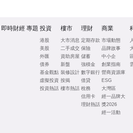
即時財經
專題
投資
樓市
理財
商業
港股
大市消息
定期存款
市場動態
美股
二手成交
保險
品牌故事
外匯
資助房屋
儲蓄
中小企
債券
新盤
強積金
創業指南
基金觀點
裝修設計
數字銀行
營商資源庫
虛擬投資
按揭
借貸
ESG
投資熱話
樓市熱話
稅務
大灣區
信用卡
經一品牌大
理財熱話
獎2026
經一活動