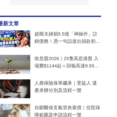
最新文章
超模夫婦捐5.5億「神操作」註
銷債務！憑一句話道出捐款初
衷：加州26萬人接獲免債通知、
一度被誤當詐騙手段
收息股2026｜25隻高息港股 入
場費$1144起＋回報高達9.93
厘！持續更新
人壽保險保單繼承｜受益人 遺
產承辦分別及流程一覽
自願醫保支氣管炎索償｜住院保
障範圍及申請流程一覽