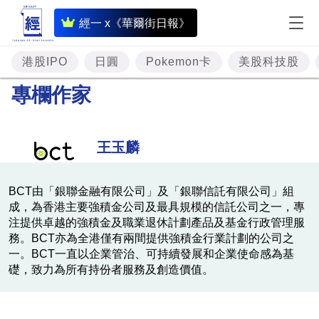
即
經一 x《華爾街日報》
時
財
港股IPO
日圓
Pokemon卡
美股科技股
經
專欄作家
專
題
王玉麟
投
資
BCT由「銀聯金融有限公司」及「銀聯信託有限公司」組
成，為香港主要強積金公司及最具規模的信託公司之一，專
樓
注提供卓越的強積金及職業退休計劃產品及基金行政管理服
市
務。BCT亦為全港僅有兩間提供強積金行業計劃的公司之
一。BCT一直以企業管治、可持續發展和企業使命感為基
理
礎，致力為所有持份者服務及創造價值。
財
商