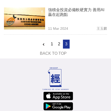
業
強積金投資必備軟硬實力 善用AI
科
贏在起跑點
技
11 Mar 2024
王玉麟
職
場
1
2
3
生
BACK TO TOP
活
時
事
專
欄
訂
閱