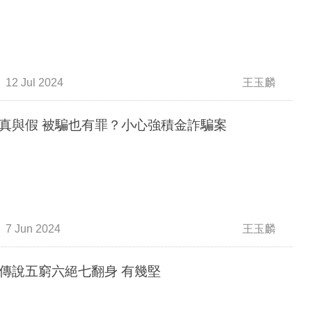
12 Jul 2024
王玉麟
真與假 被騙也有罪？小心強積金詐騙案
7 Jun 2024
王玉麟
傳說五窮六絕七翻身 有幾堅