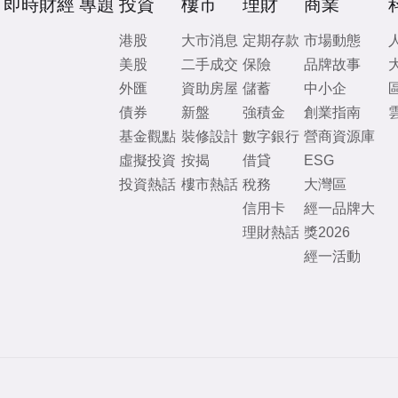
即時財經
專題
投資
樓市
理財
商業
港股
大市消息
定期存款
市場動態
美股
二手成交
保險
品牌故事
外匯
資助房屋
儲蓄
中小企
債券
新盤
強積金
創業指南
基金觀點
裝修設計
數字銀行
營商資源庫
虛擬投資
按揭
借貸
ESG
投資熱話
樓市熱話
稅務
大灣區
信用卡
經一品牌大
理財熱話
獎2026
經一活動