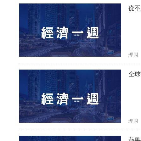
從不
理財
全球
理財
蘋果