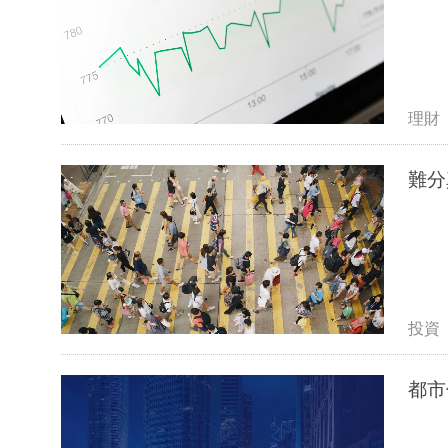
理財
難分
投資
都市