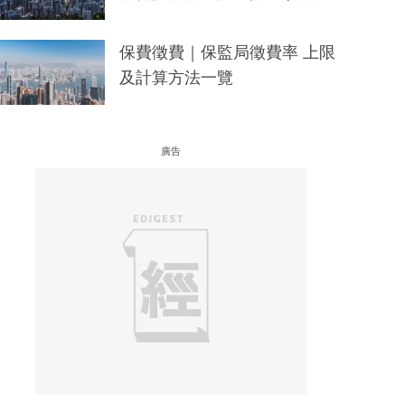
保費徵費｜保監局徵費率 上限
及計算方法一覽
廣告