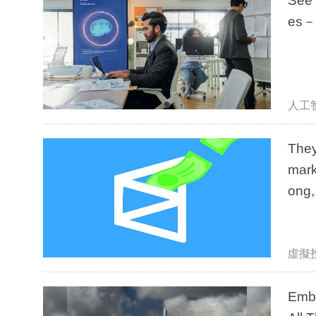
See 
es－B
人工
They
mark
ong,
, W
虛擬
Embo