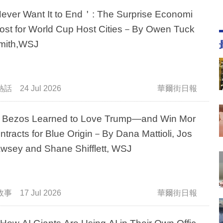
r Want It to End＇: The Surprise Economi
ost for World Cup Host Cities－By Owen Tuck
mith,WSJ
熱話
24 Jul 2026
華爾街日報
Bezos Learned to Love Trump—and Win Mor
ntracts for Blue Origin－By Dana Mattioli, Jos
wsey and Shane Shifflett, WSJ
故事
17 Jul 2026
華爾街日報