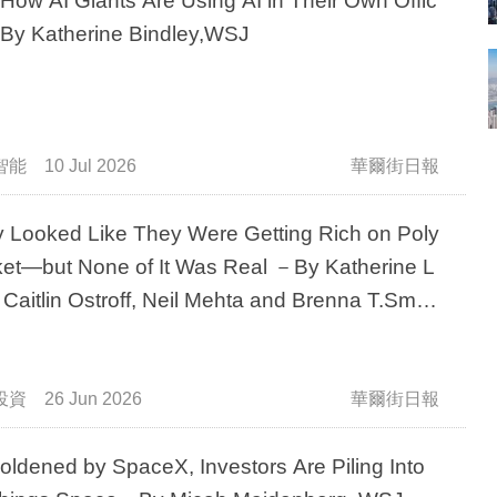
How AI Giants Are Using AI in Their Own Offic
y Katherine Bindley,WSJ
智能
10 Jul 2026
華爾街日報
 Looked Like They Were Getting Rich on Poly
et—but None of It Was Real －By Katherine L
 Caitlin Ostroff, Neil Mehta and Brenna T.Smith
SJ
投資
26 Jun 2026
華爾街日報
ldened by SpaceX, Investors Are Piling Into