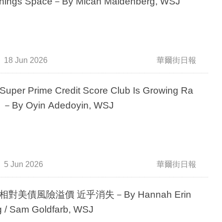
Things Space－By Micah Maidenberg, WSJ
18 Jun 2026
華爾街日報
Super Prime Credit Score Club Is Growing Ra
y －By Oyin Adedoyin, WSJ
5 Jun 2026
華爾街日報
相對美債風險溢價 近乎消失－By Hannah Erin
 / Sam Goldfarb, WSJ