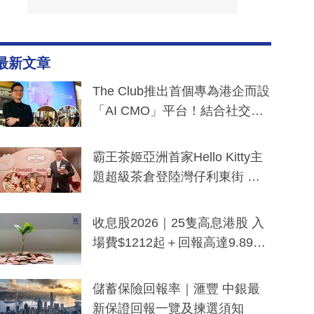
最新文章
The Club推出首個專為港企而設
「AI CMO」平台！結合社交聆
聽與廣東話大模型 助中小企數
分鐘生成「貼地」宣傳短片
霸王茶姬亞洲首家Hello Kitty主
題超級茶倉登陸灣仔利東街 推
出首創「伯爵紅茶色」Hello Kitt
y及香港限定特調系列
收息股2026｜25隻高息港股 入
場費$1212起＋回報高達9.89
厘！持續更新
儲蓄保險回報率｜滙豐 中銀最
新保證回報一覽及揀選須知