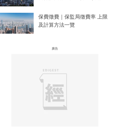
保費徵費｜保監局徵費率 上限
及計算方法一覽
廣告