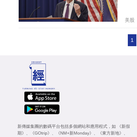
美股
1
新傳媒集團的數碼平台包括多個網站和應用程式，如
《新假
期》
、
《GOtrip》
、
《NM+新Monday》
、
《東方新地》
、