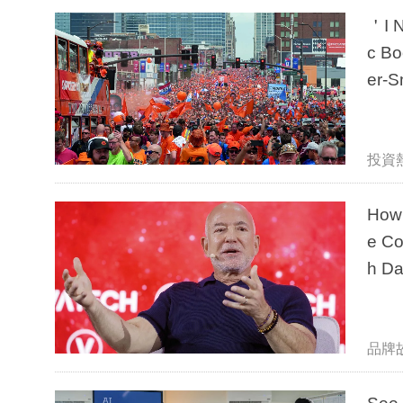
＇I Neve
c Bo
er-S
投資
How 
e Co
h Da
品牌