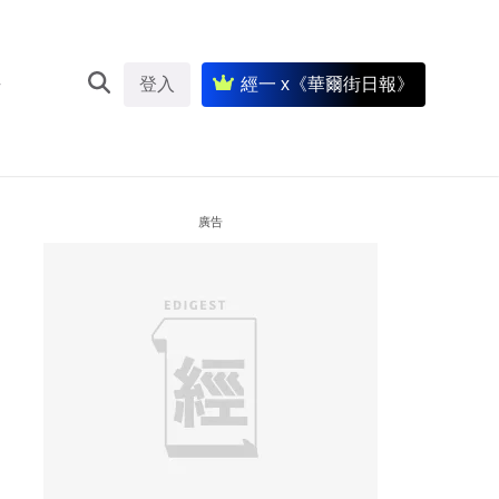
登入
經一 x《華爾街日報》
廣告