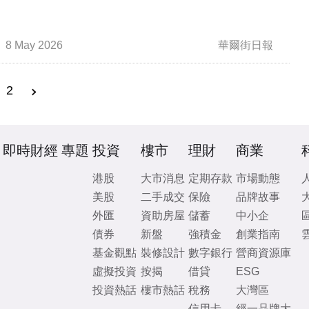
8 May 2026
華爾街日報
2
即時財經
專題
投資
樓市
理財
商業
港股
大市消息
定期存款
市場動態
美股
二手成交
保險
品牌故事
外匯
資助房屋
儲蓄
中小企
債券
新盤
強積金
創業指南
基金觀點
裝修設計
數字銀行
營商資源庫
虛擬投資
按揭
借貸
ESG
投資熱話
樓市熱話
稅務
大灣區
信用卡
經一品牌大