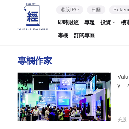
港股IPO
日圓
Poke
即時財經
專題
投資
樓
專欄
訂閱專區
專欄作家
Valu
y… 
美股