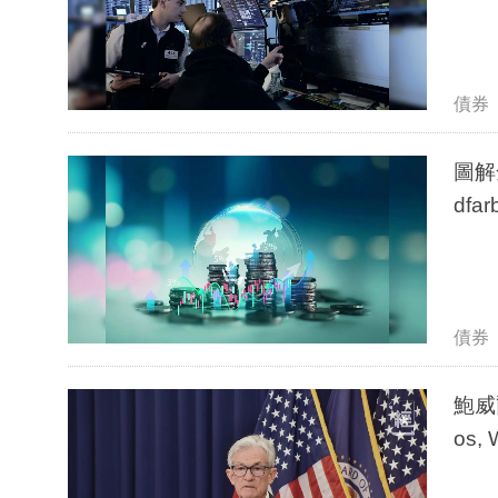
債券
圖解
dfarb
債券
鮑威
os,