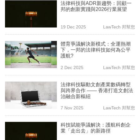
法律科技與ADR新趨勢：回顧一
邦的創新實踐與2026行業展望
19 Dec 2025
LawTech 邦幫您
體育爭議解決新模式：全運熱潮
下，一邦的法律科技如何為公平
護航?
2 Dec 2025
LawTech 邦幫您
法律科技驅動文創產業數碼轉型
與跨界合作 —— 香港打造文創法
治融合新樞紐
7 Nov 2025
LawTech 邦幫您
科技賦能爭議解決：護航科創企
業「走出去」的新路徑