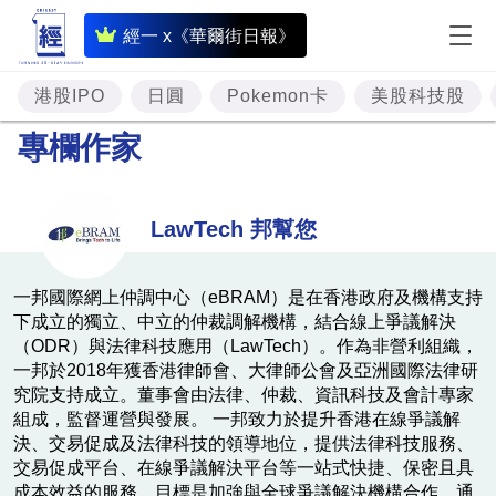
即
經一 x《華爾街日報》
時
財
港股IPO
日圓
Pokemon卡
美股科技股
經
專欄作家
專
題
LawTech 邦幫您
投
資
一邦國際網上仲調中心（eBRAM）是在香港政府及機構支持
下成立的獨立、中立的仲裁調解機構，結合線上爭議解決
樓
（ODR）與法律科技應用（LawTech）。作為非營利組織，
市
一邦於2018年獲香港律師會、大律師公會及亞洲國際法律研
究院支持成立。董事會由法律、仲裁、資訊科技及會計專家
理
組成，監督運營與發展。 一邦致力於提升香港在線爭議解
財
決、交易促成及法律科技的領導地位，提供法律科技服務、
交易促成平台、在線爭議解決平台等一站式快捷、保密且具
商
成本效益的服務。目標是加強與全球爭議解決機構合作，通