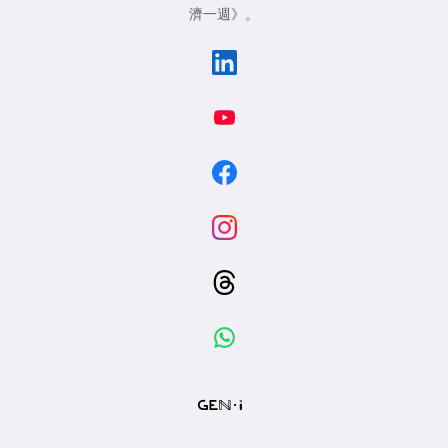
濟一週》
。