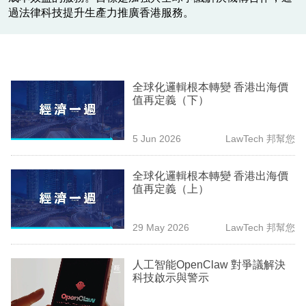
業
過法律科技提升生產力推廣香港服務。
科
技
職
全球化邏輯根本轉變 香港出海價
值再定義（下）
場
生
5 Jun 2026
LawTech 邦幫您
活
全球化邏輯根本轉變 香港出海價
時
值再定義（上）
事
29 May 2026
LawTech 邦幫您
專
欄
人工智能OpenClaw 對爭議解決
科技啟示與警示
訂
閱