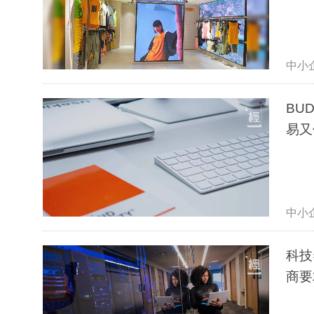
中小
BU
易又
中小
科技
商要