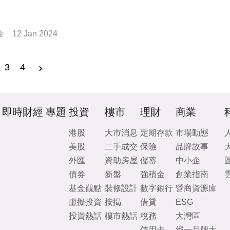
企
12 Jan 2024
3
4
即時財經
專題
投資
樓市
理財
商業
港股
大市消息
定期存款
市場動態
美股
二手成交
保險
品牌故事
外匯
資助房屋
儲蓄
中小企
債券
新盤
強積金
創業指南
基金觀點
裝修設計
數字銀行
營商資源庫
虛擬投資
按揭
借貸
ESG
投資熱話
樓市熱話
稅務
大灣區
信用卡
經一品牌大