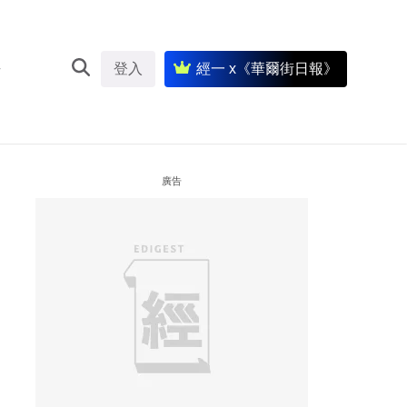
登入
經一 x《華爾街日報》
廣告