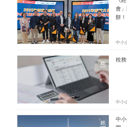
《經
會」
餅！
中小
稅務
中小
中小