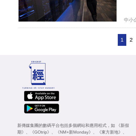
中小
1
2
新傳媒集團的數碼平台包括多個網站和應用程式，如
《新假
期》
、
《GOtrip》
、
《NM+新Monday》
、
《東方新地》
、