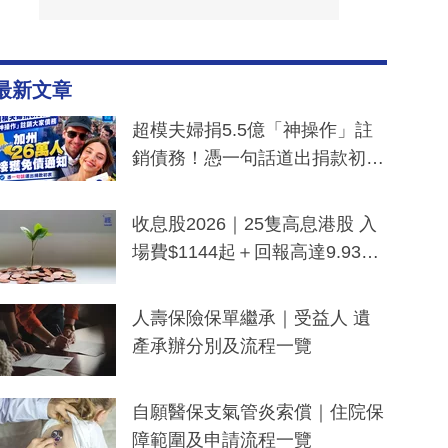
最新文章
超模夫婦捐5.5億「神操作」註
銷債務！憑一句話道出捐款初
衷：加州26萬人接獲免債通知、
一度被誤當詐騙手段
收息股2026｜25隻高息港股 入
場費$1144起＋回報高達9.93
厘！持續更新
人壽保險保單繼承｜受益人 遺
產承辦分別及流程一覽
自願醫保支氣管炎索償｜住院保
障範圍及申請流程一覽