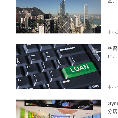
圍、
中小
融資
正、
中小
Gy
分店