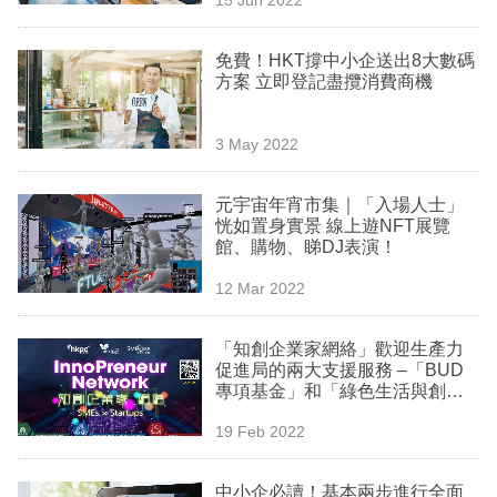
專
區
免費！HKT撐中小企送出8大數碼
方案 立即登記盡攬消費商機
3 May 2022
元宇宙年宵市集｜「入場人士」
恍如置身實景 線上遊NFT展覽
館、購物、睇DJ表演！
12 Mar 2022
「知創企業家網絡」歡迎生產力
促進局的兩大支援服務 –「BUD
專項基金」和「綠色生活與創新
部」加入提供免費商務診所服務
19 Feb 2022
中小企必讀！基本兩步進行全面