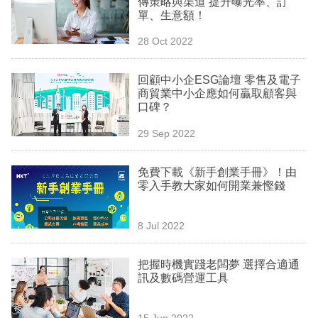
傳策略與渠道 提升曝光率、訂
業
單、生意額！
科
28 Oct 2022
技
回顧中小企ESG論壇 零售及電子
職
商貿業中小企應如何贏取顧客與
口碑？
場
29 Sep 2022
生
活
免費下載《新手創業手冊》！由
零入手教大家如何開業兼慳錢
時
事
8 Jul 2022
專
欄
把握時機實踐老闆夢 選擇合適通
訊及數碼營運工具
訂
閱
15 Jun 2022