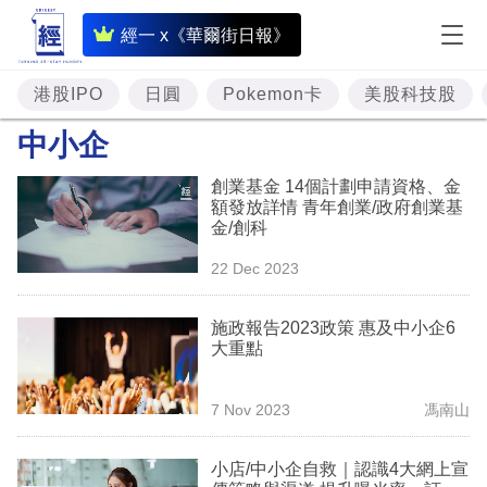
即
經一 x《華爾街日報》
時
財
港股IPO
日圓
Pokemon卡
美股科技股
經
中小企
專
創業基金 14個計劃申請資格、金
題
額發放詳情 青年創業/政府創業基
金/創科
投
22 Dec 2023
資
樓
施政報告2023政策 惠及中小企6
大重點
市
理
7 Nov 2023
馮南山
財
小店/中小企自救｜認識4大網上宣
商