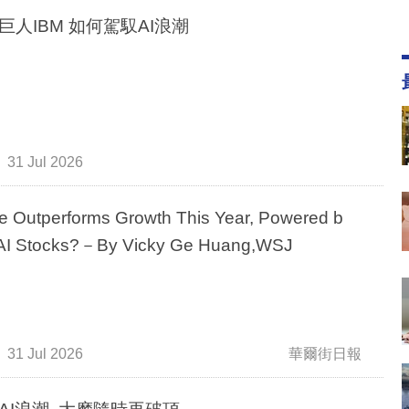
巨人IBM 如何駕馭AI浪潮
31 Jul 2026
e Outperforms Growth This Year, Powered b
AI Stocks?－By Vicky Ge Huang,WSJ
31 Jul 2026
華爾街日報