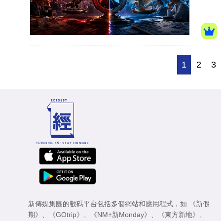
1
2
3
新傳媒集團的數碼平台包括多個網站和應用程式，如
《新假
期》
、
《GOtrip》
、
《NM+新Monday》
、
《東方新地》
、