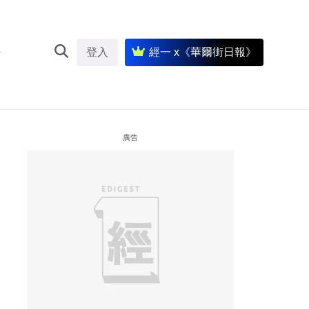
登入
經一 x《華爾街日報》
廣告