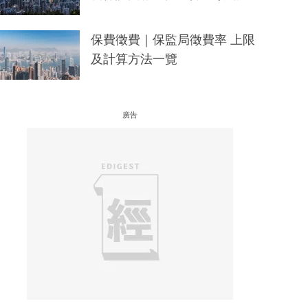
保費徵費｜保監局徵費率 上限
及計算方法一覽
廣告