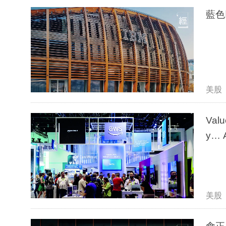
藍色
美股
Valu
y… 
美股