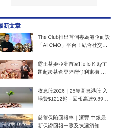
最新文章
The Club推出首個專為港企而設
「AI CMO」平台！結合社交聆
聽與廣東話大模型 助中小企數
分鐘生成「貼地」宣傳短片
霸王茶姬亞洲首家Hello Kitty主
題超級茶倉登陸灣仔利東街 推
出首創「伯爵紅茶色」Hello Kitt
y及香港限定特調系列
收息股2026｜25隻高息港股 入
場費$1212起＋回報高達9.89
厘！持續更新
儲蓄保險回報率｜滙豐 中銀最
新保證回報一覽及揀選須知