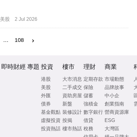
美股
2 Jul 2026
…
108
即時財經
專題
投資
樓市
理財
商業
港股
大市消息
定期存款
市場動態
美股
二手成交
保險
品牌故事
外匯
資助房屋
儲蓄
中小企
債券
新盤
強積金
創業指南
基金觀點
裝修設計
數字銀行
營商資源庫
虛擬投資
按揭
借貸
ESG
投資熱話
樓市熱話
稅務
大灣區
信用卡
經一品牌大