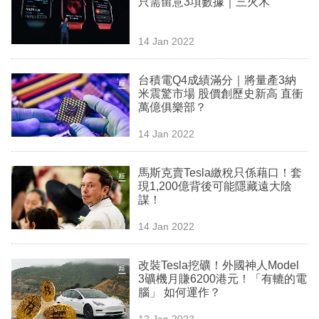
只需留意3項數據｜三火木
業
科
14 Jan 2022
技
台積電Q4成績滿分｜將量產3納
職
米震驚市場 股價創歷史新高 直衝
萬億俱樂部？
場
14 Jan 2022
生
活
馬斯克賣Tesla繳稅只係藉口！套
現1,200億背後可能隱藏遠大陰
時
謀！
事
14 Jan 2022
專
欄
改裝Tesla挖礦！外國神人Model
3礦機月賺6200港元！「有轆的電
訂
腦」 如何運作？
閱
12 Jan 2022