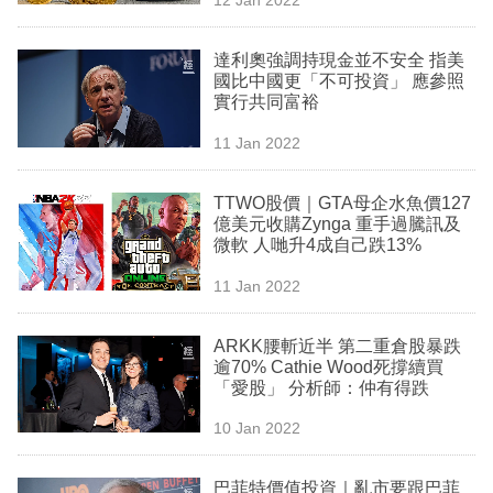
專
區
達利奧強調持現金並不安全 指美
國比中國更「不可投資」 應參照
實行共同富裕
11 Jan 2022
TTWO股價｜GTA母企水魚價127
億美元收購Zynga 重手過騰訊及
微軟 人哋升4成自己跌13%
11 Jan 2022
ARKK腰斬近半 第二重倉股暴跌
逾70% Cathie Wood死撐續買
「愛股」 分析師：仲有得跌
10 Jan 2022
巴菲特價值投資｜亂市要跟巴菲