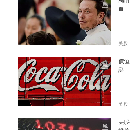
馬斯
血」
美股
價值
謎
美股
美股