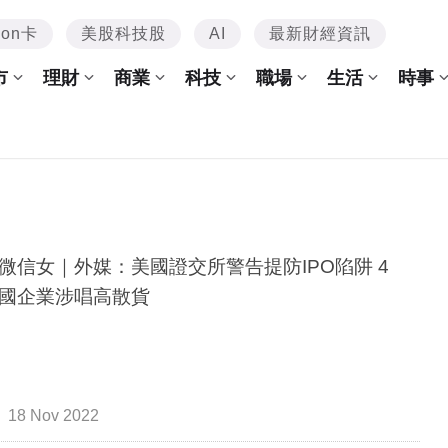
mon卡
美股科技股
AI
最新財經資訊
市
理財
商業
科技
職場
生活
時事
微信女｜外媒：美國證交所警告提防IPO陷阱 4
國企業涉唱高散貨
18 Nov 2022