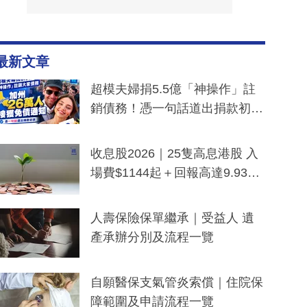
最新文章
超模夫婦捐5.5億「神操作」註
銷債務！憑一句話道出捐款初
衷：加州26萬人接獲免債通知、
一度被誤當詐騙手段
收息股2026｜25隻高息港股 入
場費$1144起＋回報高達9.93
厘！持續更新
人壽保險保單繼承｜受益人 遺
產承辦分別及流程一覽
自願醫保支氣管炎索償｜住院保
障範圍及申請流程一覽