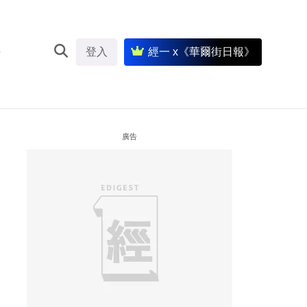
登入
經一 x《華爾街日報》
廣告