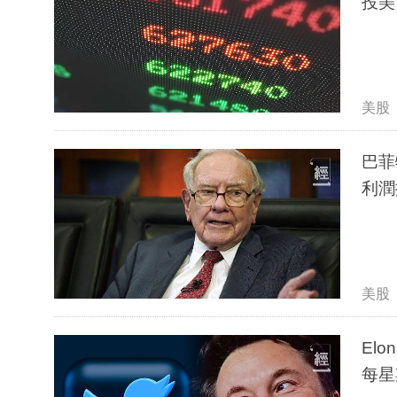
投美
美股
巴菲
利潤
美股
Elon
每星