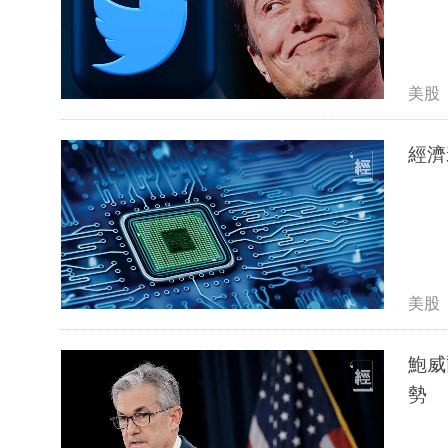
美股
經濟
美股
鮑威
勢