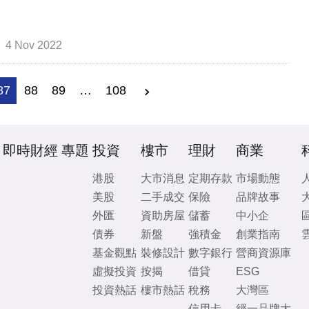
4 Nov 2022
87
88
89
…
108
即時財經
專題
投資
樓市
理財
商業
港股
大市消息
定期存款
市場動態
美股
二手成交
保險
品牌故事
外匯
資助房屋
儲蓄
中小企
債券
新盤
強積金
創業指南
基金觀點
裝修設計
數字銀行
營商資源庫
虛擬投資
按揭
借貸
ESG
投資熱話
樓市熱話
稅務
大灣區
信用卡
經一品牌大