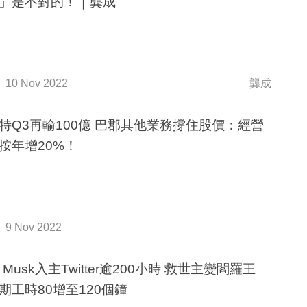
」是不對的！｜龔成
10 Nov 2022
龔成
特Q3再輸100億 巴郡其他業務撐住股價：經營
按年增20%！
9 Nov 2022
 Musk入主Twitter逾200小時 救世主變閻羅王
期工時80增至120個鐘