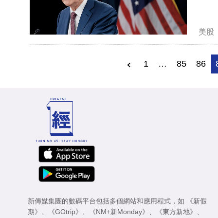
美股
1
…
85
86
新傳媒集團的數碼平台包括多個網站和應用程式，如
《新假
期》
、
《GOtrip》
、
《NM+新Monday》
、
《東方新地》
、