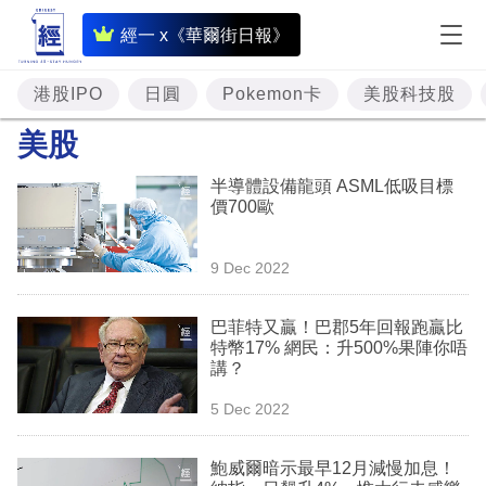
即
經一 x《華爾街日報》
時
財
港股IPO
日圓
Pokemon卡
美股科技股
經
美股
專
半導體設備龍頭 ASML低吸目標
題
價700歐
投
9 Dec 2022
資
樓
巴菲特又贏！巴郡5年回報跑贏比
特幣17% 網民：升500%果陣你唔
市
講？
理
5 Dec 2022
財
鮑威爾暗示最早12月減慢加息！
商