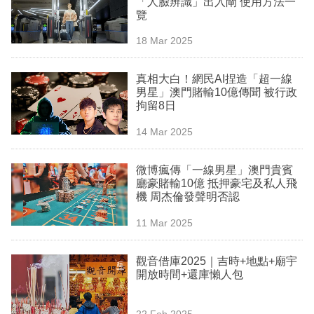
「人臉辨識」出入閘 使用方法一
業
覽
科
18 Mar 2025
技
真相大白！網民AI捏造「超一線
職
男星」澳門賭輸10億傳聞 被行政
拘留8日
場
14 Mar 2025
生
活
微博瘋傳「一線男星」澳門貴賓
廳豪賭輸10億 抵押豪宅及私人飛
時
機 周杰倫發聲明否認
事
11 Mar 2025
專
欄
觀音借庫2025｜吉時+地點+廟宇
開放時間+還庫懶人包
訂
閱
22 Feb 2025