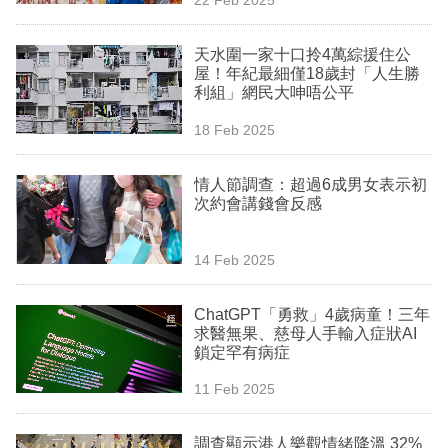
專
區
天水圍一家十口拎4萬綜援住公
屋！年紀最細僅18歲封「人生勝
利組」網民大呻唔公平
18 Feb 2025
情人節調查：超過6成男女表示初
次約會講錢會反感
14 Feb 2025
ChatGPT「勇救」4歲病童！三年
求醫無果、慈母人手輸入症狀AI
鎖定罕有病症
11 Feb 2025
調查顯示港人樂觀情緒降溫 32%