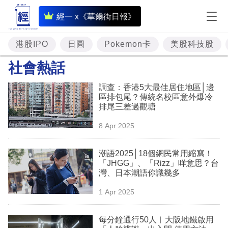
即
經一 x《華爾街日報》
時
財
港股IPO
日圓
Pokemon卡
美股科技股
經
社會熱話
專
調查：香港5大最佳居住地區│邊
題
區排包尾？傳統名校區意外爆冷
排尾三差過觀塘
投
8 Apr 2025
資
樓
潮語2025│18個網民常用縮寫！
「JHGG」、「Rizz」咩意思？台
市
灣、日本潮語你識幾多
理
1 Apr 2025
財
每分鐘通行50人︳大阪地鐵啟用
商