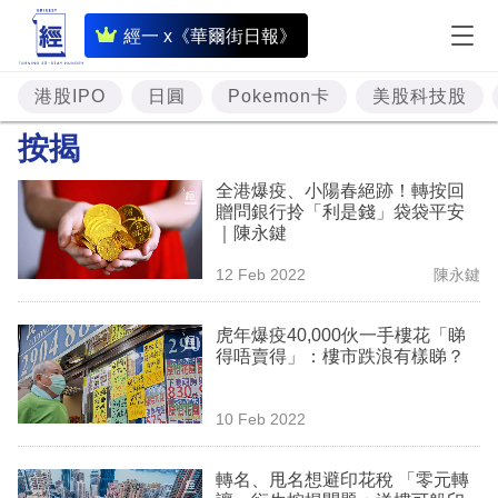
即
經一 x《華爾街日報》
時
財
港股IPO
日圓
Pokemon卡
美股科技股
經
按揭
專
全港爆疫、小陽春絕跡！轉按回
題
贈問銀行拎「利是錢」袋袋平安
｜陳永鍵
投
12 Feb 2022
陳永鍵
資
樓
虎年爆疫40,000伙一手樓花「睇
得唔賣得」：樓市跌浪有樣睇？
市
理
10 Feb 2022
財
轉名、甩名想避印花稅 「零元轉
商