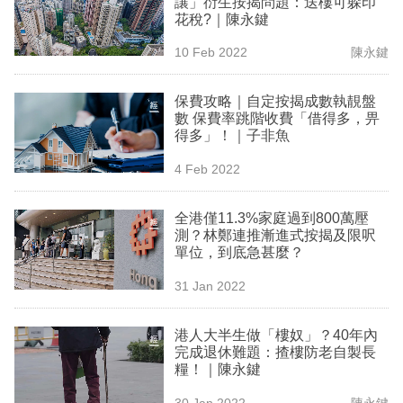
讓」衍生按揭問題：送樓可躲印
業
花稅?｜陳永鍵
科
10 Feb 2022
陳永鍵
技
保費攻略｜自定按揭成數執靚盤
職
數 保費率跳階收費「借得多，畀
得多」！｜子非魚
場
4 Feb 2022
生
活
全港僅11.3%家庭過到800萬壓
測？林鄭連推漸進式按揭及限呎
時
單位，到底急甚麼？
事
31 Jan 2022
專
欄
港人大半生做「樓奴」？40年內
完成退休難題：揸樓防老自製長
訂
糧！｜陳永鍵
閱
30 Jan 2022
陳永鍵