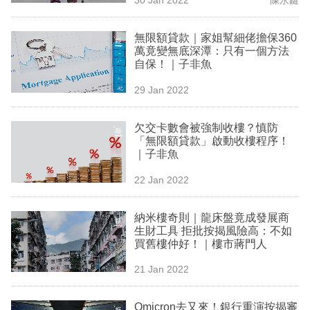
專
區
無限額貸款｜家姐幫細佬擔保360
萬竟變無底深潭：只有一個方法
自保！｜子非魚
29 Jan 2022
欠交卡數會被強制收樓？慎防
「無限額貸款」啟動收樓程序！
｜子非魚
22 Jan 2022
納米樓奇則｜龍床盤竟成發展商
生財工具 拒批按揭風險高：不如
買舊樓仲好！｜樓市蔣門人
21 Jan 2022
Omicron去又來！銀行重演按揭審