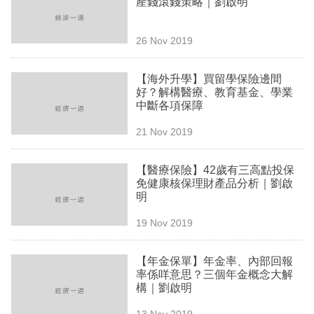
產錢滾錢策略｜劉啟明
業
科
26 Nov 2019
技
【海外升學】買留學保險邊間
職
好？解構醫療、教育基金、學業
中斷各項保障
場
21 Nov 2019
生
活
【醫療保險】42歲有三高點投保
免健康核保理財產品分析｜劉啟
時
明
事
19 Nov 2019
專
欄
【年金保單】年金率、內部回報
率係咩意思？三個年金概念大解
訂
構｜劉啟明
閱
13 Nov 2019