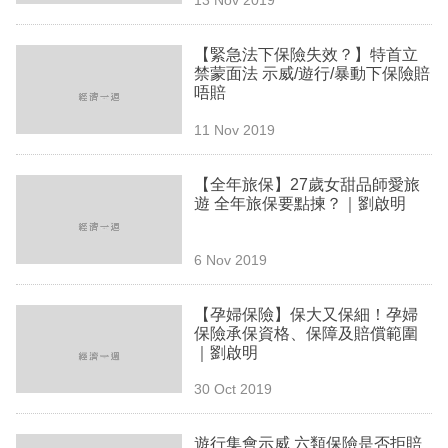
專
區
【緊急法下保險失效？】特首立
禁蒙面法 示威/遊行/暴動下保險賠
唔賠
11 Nov 2019
【全年旅保】27歲女甜品師愛旅
遊 全年旅保要點揀？｜劉啟明
6 Nov 2019
【孕婦保險】保大又保細！孕婦
保險承保資格、保障及賠償範圍
｜劉啟明
30 Oct 2019
遊行集會示威 六類保險是否拒賠