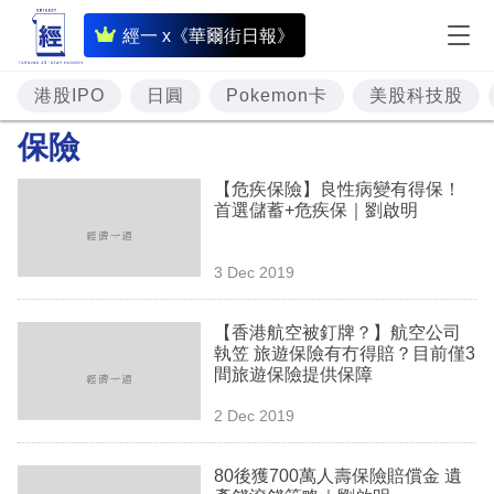
即
經一 x《華爾街日報》
時
財
港股IPO
日圓
Pokemon卡
美股科技股
經
保險
專
【危疾保險】良性病變有得保！
題
首選儲蓄+危疾保｜劉啟明
投
3 Dec 2019
資
樓
【香港航空被釘牌？】航空公司
執笠 旅遊保險有冇得賠？目前僅3
市
間旅遊保險提供保障
理
2 Dec 2019
財
80後獲700萬人壽保險賠償金 遺
商