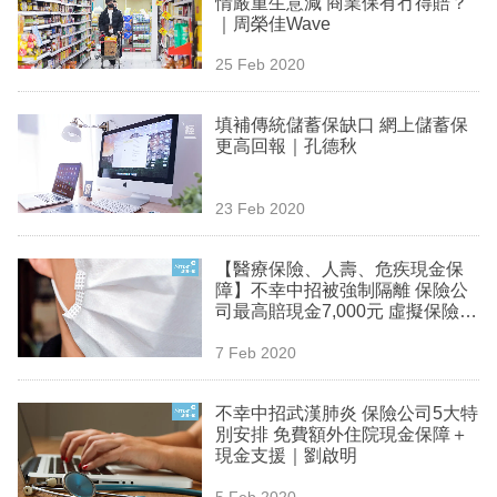
情嚴重生意減 商業保有冇得賠？
業
｜周榮佳Wave
科
25 Feb 2020
技
填補傳統儲蓄保缺口 網上儲蓄保
職
更高回報｜孔德秋
場
23 Feb 2020
生
活
【醫療保險、人壽、危疾現金保
障】不幸中招被強制隔離 保險公
時
司最高賠現金7,000元 虛擬保險列
事
武漢肺炎為受保項目
7 Feb 2020
專
欄
不幸中招武漢肺炎 保險公司5大特
別安排 免費額外住院現金保障＋
訂
現金支援｜劉啟明
閱
5 Feb 2020