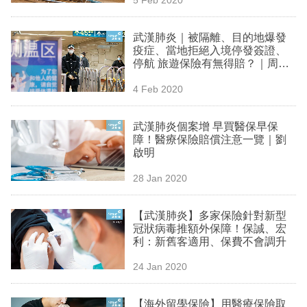
專
區
武漢肺炎｜被隔離、目的地爆發
疫症、當地拒絕入境停發簽證、
停航 旅遊保險有無得賠？｜周榮
佳Wave
4 Feb 2020
武漢肺炎個案增 早買醫保早保
障！醫療保險賠償注意一覽｜劉
啟明
28 Jan 2020
【武漢肺炎】多家保險針對新型
冠狀病毒推額外保障！保誠、宏
利：新舊客適用、保費不會調升
24 Jan 2020
【海外留學保險】用醫療保險取