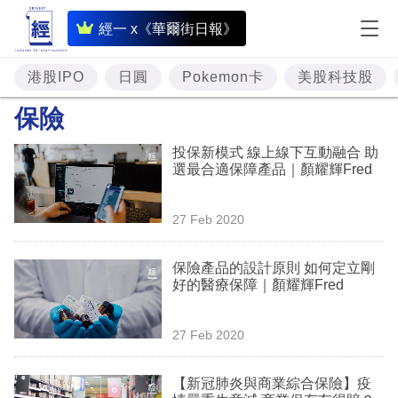
即
經一 x《華爾街日報》
時
財
港股IPO
日圓
Pokemon卡
美股科技股
經
保險
專
投保新模式 線上線下互動融合 助
題
選最合適保障產品｜顏耀輝Fred
投
27 Feb 2020
資
樓
保險產品的設計原則 如何定立剛
好的醫療保障｜顏耀輝Fred
市
理
27 Feb 2020
財
【新冠肺炎與商業綜合保險】疫
商