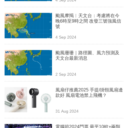
專
區
颱風摩羯︳天文台：考慮將在今
晚6時至9時之間 改發三號強風信
號
4 Sep 2024
颱風珊珊｜路徑圖、風力預測及
天文台最新消息
2 Sep 2024
風扇仔推薦2025 手提/掛頸風扇邊
款好 風扇電池禁上飛機？
31 Aug 2024
電腦節2024門票 最平10蚊+兩類