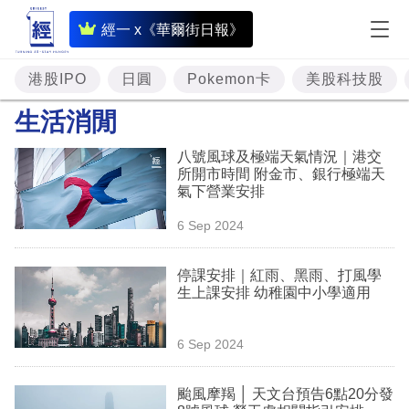
即
經一 x《華爾街日報》
時
財
港股IPO
日圓
Pokemon卡
美股科技股
經
生活消閒
專
八號風球及極端天氣情況｜港交
題
所開市時間 附金市、銀行極端天
氣下營業安排
投
6 Sep 2024
資
樓
停課安排｜紅雨、黑雨、打風學
生上課安排 幼稚園中小學適用
市
理
6 Sep 2024
財
颱風摩羯 │ 天文台預告6點20分發
商