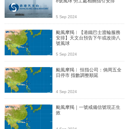
8號風球 勞工處相關指引安排
業
科
5 Sep 2024
技
颱風摩羯︳【港鐵巴士渡輪服務
職
安排】天文台預告下午或改掛八
號風球
場
5 Sep 2024
生
活
颱風摩羯︳ 恒指公司：倘周五全
日停市 指數調整順延
時
事
4 Sep 2024
專
欄
颱風摩羯｜一號戒備信號現正生
效
訂
閱
4 Sep 2024