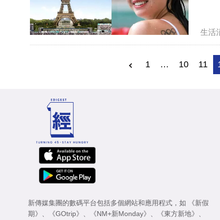
生活
1
…
10
11
新傳媒集團的數碼平台包括多個網站和應用程式，如
《新假
期》
、
《GOtrip》
、
《NM+新Monday》
、
《東方新地》
、