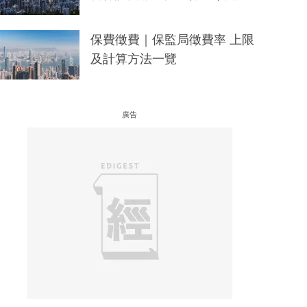
保費徵費｜保監局徵費率 上限
及計算方法一覽
廣告