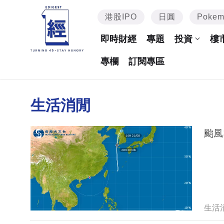
港股IPO
日圓
Poke
即時財經
專題
投資
樓
專欄
訂閱專區
生活消閒
颱風
生活