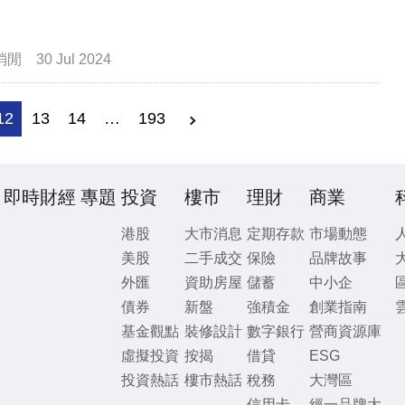
消閒
30 Jul 2024
12
13
14
…
193
即時財經
專題
投資
樓市
理財
商業
港股
大市消息
定期存款
市場動態
美股
二手成交
保險
品牌故事
外匯
資助房屋
儲蓄
中小企
債券
新盤
強積金
創業指南
基金觀點
裝修設計
數字銀行
營商資源庫
虛擬投資
按揭
借貸
ESG
投資熱話
樓市熱話
稅務
大灣區
信用卡
經一品牌大