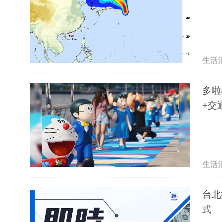
生活
多啦
+交
生活
台北
式