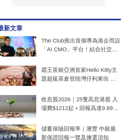
最新文章
The Club推出首個專為港企而設
「AI CMO」平台！結合社交聆
聽與廣東話大模型 助中小企數
分鐘生成「貼地」宣傳短片
霸王茶姬亞洲首家Hello Kitty主
題超級茶倉登陸灣仔利東街 推
出首創「伯爵紅茶色」Hello Kitt
y及香港限定特調系列
收息股2026｜25隻高息港股 入
場費$1212起＋回報高達9.89
厘！持續更新
儲蓄保險回報率｜滙豐 中銀最
新保證回報一覽及揀選須知