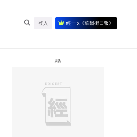
登入
經一 x《華爾街日報》
廣告