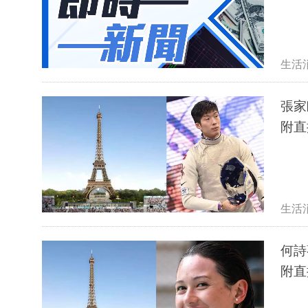
生活
張家
附直
生活
何詩
附直