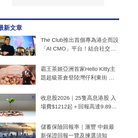
最新文章
The Club推出首個專為港企而設
「AI CMO」平台！結合社交聆
聽與廣東話大模型 助中小企數
分鐘生成「貼地」宣傳短片
霸王茶姬亞洲首家Hello Kitty主
題超級茶倉登陸灣仔利東街 推
出首創「伯爵紅茶色」Hello Kitt
y及香港限定特調系列
收息股2026｜25隻高息港股 入
場費$1212起＋回報高達9.89
厘！持續更新
儲蓄保險回報率｜滙豐 中銀最
新保證回報一覽及揀選須知