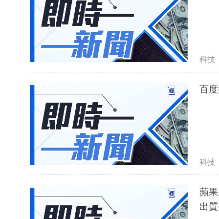
科技
百度
科技
蘋果
出質