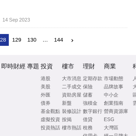
14 Sep 2023
128
129
130
…
144
即時財經
專題
投資
樓市
理財
商業
港股
大市消息
定期存款
市場動態
美股
二手成交
保險
品牌故事
外匯
資助房屋
儲蓄
中小企
債券
新盤
強積金
創業指南
基金觀點
裝修設計
數字銀行
營商資源庫
虛擬投資
按揭
借貸
ESG
投資熱話
樓市熱話
稅務
大灣區
信用卡
經一品牌大