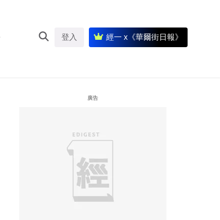
登入
經一 x《華爾街日報》
廣告