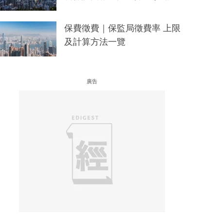
保費徵費｜保監局徵費率 上限
及計算方法一覽
廣告