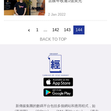
雲匯年收逾1億美元
業
科
2 Jan 2022
技
1
…
142
143
144
職
場
BACK TO TOP
生
活
時
事
專
欄
訂
新傳媒集團的數碼平台包括多個網站和應用程式，如
閱