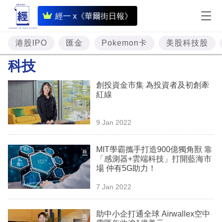
即
經一 x《華爾街日報》
時
財
港股IPO
匯金
Pokemon卡
美股科技股
經
科技
專
創投資金市集 為投資者及初創牽
題
紅線
投
9 Jan 2022
資
樓
MIT學霸攜手打造900億獨角獸 靠
「感測器+雲端科技」打開藍海市
市
場 仲有5G助力！
理
7 Jan 2022
財
助中小企打通全球 Airwallex空中
商