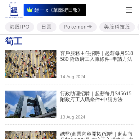
即
經一 x《華爾街日報》
時
財
港股IPO
日圓
Pokemon卡
美股科技股
經
筍工
專
客戶服務主任招聘｜起薪每月$18
題
580 附政府工入職條件+申請方法
投
14 Aug 2024
資
樓
行政助理招聘｜起薪每月$45615
附政府工入職條件+申請方法
市
理
13 Aug 2024
財
總監(商業內容開拓)招聘｜起薪每
商