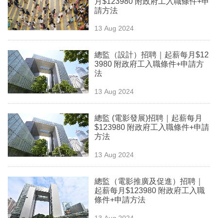
月$123980 附政府工入職條件+申
業
請方法
科
13 Aug 2024
技
總監（設計）招聘｜起薪每月$12
職
3980 附政府工入職條件+申請方
法
場
13 Aug 2024
生
活
總監 (電影發展)招聘｜起薪每月
$123980 附政府工入職條件+申請
時
方法
事
13 Aug 2024
專
欄
總監（電影推廣及促進）招聘｜
起薪每月$123980 附政府工入職
訂
條件+申請方法
閱
13 Aug 2024