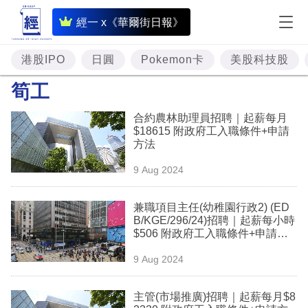
即
經一 x《華爾街日報》
時
財
港股IPO
日圓
Pokemon卡
美股科技股
經
筍工
專
合約農林助理員招聘｜起薪每月
題
$18615 附政府工入職條件+申請
方法
投
9 Aug 2024
資
樓
兼職項目主任(幼稚園行政2) (ED
B/KGE/296/24)招聘｜起薪每小時
市
$506 附政府工入職條件+申請方
法
理
9 Aug 2024
財
主管(市場推廣)招聘｜起薪每月$8
商