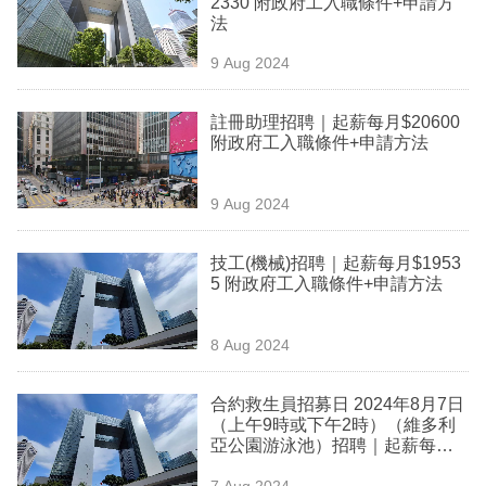
2330 附政府工入職條件+申請方
業
法
科
9 Aug 2024
技
註冊助理招聘｜起薪每月$20600
職
附政府工入職條件+申請方法
場
9 Aug 2024
生
活
技工(機械)招聘｜起薪每月$1953
5 附政府工入職條件+申請方法
時
事
8 Aug 2024
專
欄
合約救生員招募日 2024年8月7日
（上午9時或下午2時）（維多利
訂
亞公園游泳池）招聘｜起薪每月
$21455 附政府工入職條件+申請
閱
7 Aug 2024