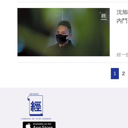
沈旭
内鬥
經一
1
2