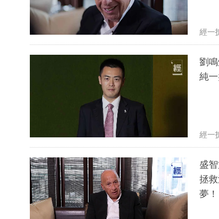
經一
劉鳴
純一
經一
盛智
拯救
夢！