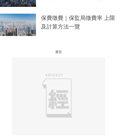
保費徵費｜保監局徵費率 上限
及計算方法一覽
廣告