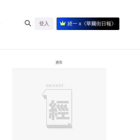
登入
經一 x《華爾街日報》
廣告