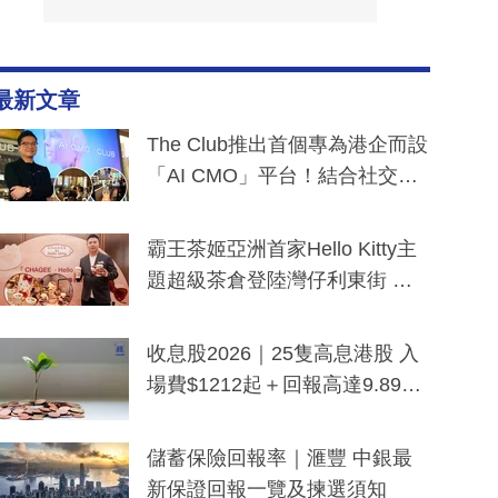
最新文章
The Club推出首個專為港企而設
「AI CMO」平台！結合社交聆
聽與廣東話大模型 助中小企數
分鐘生成「貼地」宣傳短片
霸王茶姬亞洲首家Hello Kitty主
題超級茶倉登陸灣仔利東街 推
出首創「伯爵紅茶色」Hello Kitt
y及香港限定特調系列
收息股2026｜25隻高息港股 入
場費$1212起＋回報高達9.89
厘！持續更新
儲蓄保險回報率｜滙豐 中銀最
新保證回報一覽及揀選須知