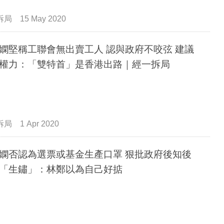
拆局
15 May 2020
嫻堅稱工聯會無出賣工人 認與政府不咬弦 建議
權力：「雙特首」是香港出路｜經一拆局
拆局
1 Apr 2020
嫻否認為選票或基金生產口罩 狠批政府後知後
「生鏽」：林鄭以為自己好掂