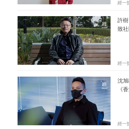
經一
許樹
致社
經一
沈旭
《香
經一