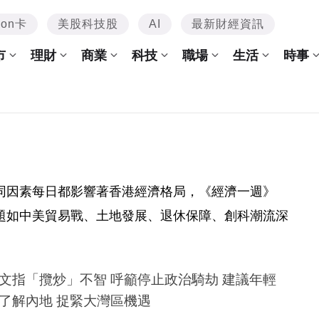
mon卡
美股科技股
AI
最新財經資訊
市
理財
商業
科技
職場
生活
時事
同因素每日都影響著香港經濟格局，《經濟一週》
題如中美貿易戰、土地發展、退休保障、創科潮流深
文指「攬炒」不智 呼籲停止政治騎劫 建議年輕
了解內地 捉緊大灣區機遇