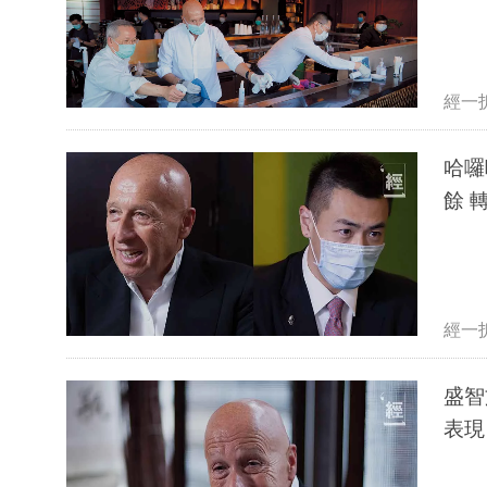
經一
哈囉
餘 
經一
盛智
表現