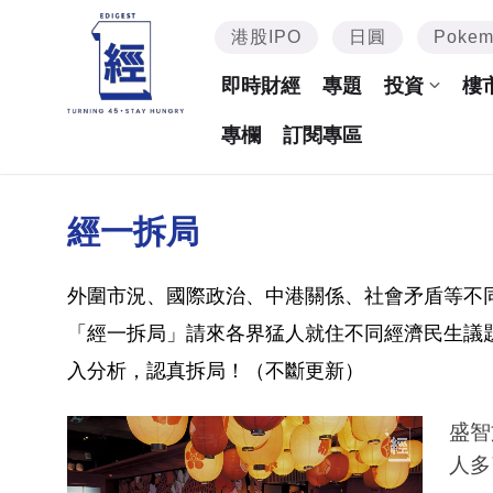
港股IPO
日圓
Poke
即時財經
專題
投資
樓
專欄
訂閱專區
經一拆局
外圍市況、國際政治、中港關係、社會矛盾等不
「經一拆局」請來各界猛人就住不同經濟民生議
入分析，認真拆局！（不斷更新）
盛智
人多