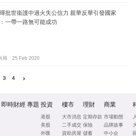
暉批世衞護中過火失公信力 親華反華引發國家
：一帶一路無可能成功
拆局
25 Feb 2020
3
4
即時財經
專題
投資
樓市
理財
商業
港股
大市消息
定期存款
市場動態
美股
二手成交
保險
品牌故事
外匯
資助房屋
儲蓄
中小企