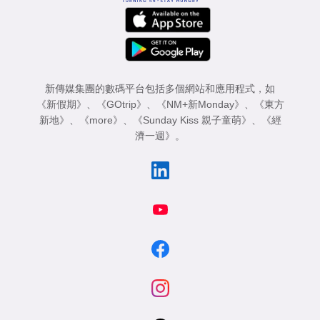
新傳媒集團的數碼平台包括多個網站和應用程式，如
《新假期》
、
《GOtrip》
、
《NM+新Monday》
、
《東方
新地》
、
《more》
、
《Sunday Kiss 親子童萌》
、
《經
濟一週》
。