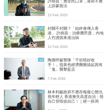
許樹昌：應全民口罩，港府不應
業
上訴蒙面法
科
13 Feb 2020
技
封關不封關？「始終會傳入香
職
港」 許樹昌：治療費昂貴，內地
人冇誘因來港治病
場
12 Feb 2020
生
活
陶傑呼籲警隊「千祈唔好收
手！」指黃色經濟圈難搞起因有
時
「鬼」襲擊藍店
事
7 Feb 2020
專
欄
林本利籲政府不應存報復心態仇
視年輕人 香港漸失高度自治：怪
訂
自己管唔掂自己！｜經一拆局
閱