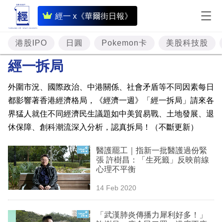
即
經一 x《華爾街日報》
時
財
港股IPO
日圓
Pokemon卡
美股科技股
經
經一拆局
專
外圍市況、國際政治、中港關係、社會矛盾等不同因素每日
題
都影響著香港經濟格局，《經濟一週》「經一拆局」請來各
投
界猛人就住不同經濟民生議題如中美貿易戰、土地發展、退
資
休保障、創科潮流深入分析，認真拆局！（不斷更新）
樓
醫護罷工｜指新一批醫護過份緊
張 許樹昌：「生死籤」反映前線
市
心理不平衡
理
14 Feb 2020
財
「武漢肺炎傳播力犀利好多！」
商