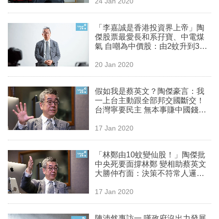
24 Jan 2020
專
區
「李嘉誠是香港投資界上帝」陶
傑股票最愛長和系孖寶、中電煤
氣 自嘲為中價股：由2蚊升到3蚊
｜經一拆局
20 Jan 2020
假如我是蔡英文？陶傑豪言：我
一上台主動跟全部邦交國斷交！
台灣寧要民主 無本事賺中國錢｜
經一拆局
17 Jan 2020
「林鄭由10蚊變仙股！」陶傑批
中央死要面撐林鄭 變相助蔡英文
大勝仲冇面：決策不符常人邏輯
｜經一拆局
17 Jan 2020
陳沛然專訪一 嘆政府沒出力發展