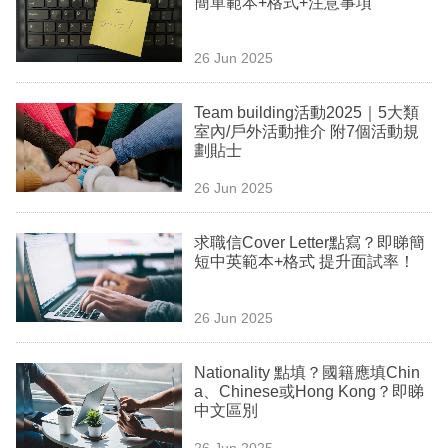
簡單範本+格式+注意事項
業
科
26 Jun 2025
技
Team building活動2025｜5大類
職
室內/戶外活動推介 附7個活動規
劃貼士
場
26 Jun 2025
生
活
求職信Cover Letter點寫？即睇簡
短中英範本+格式 提升面試率！
時
事
26 Jun 2025
專
欄
Nationality 點填？國籍應填Chin
a、Chinese或Hong Kong？即睇
訂
中文區別
閱
26 Jun 2025