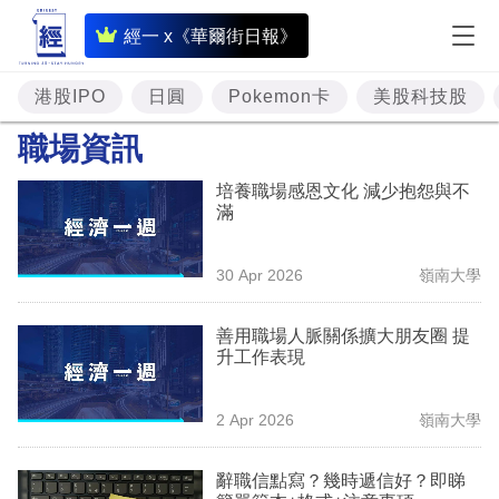
即
經一 x《華爾街日報》
時
財
港股IPO
日圓
Pokemon卡
美股科技股
經
職場資訊
專
培養職場感恩文化 減少抱怨與不
題
滿
投
30 Apr 2026
嶺南大學
資
樓
善用職場人脈關係擴大朋友圈 提
升工作表現
市
理
2 Apr 2026
嶺南大學
財
辭職信點寫？幾時遞信好？即睇
商