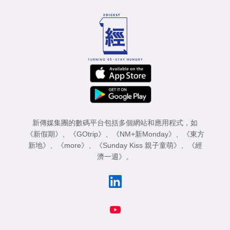
專
區
新傳媒集團的數碼平台包括多個網站和應用程式，如
《新假期》
、
《GOtrip》
、
《NM+新Monday》
、
《東方
新地》
、
《more》
、
《Sunday Kiss 親子童萌》
、
《經
濟一週》
。