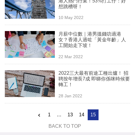
港人熱門行業！53%打工仔：好
業
想跳槽呀！
科
10 May 2022
技
月薪中位數｜港男搵錢叻過港
職
女？香港人過咗「黃金年齡」人
工開始走下坡！
場
22 Mar 2022
生
活
2022三大最有前途工種出爐！ 招
聘按年增長7成 即睇你係咪時候要
時
轉工！
事
28 Jan 2022
專
欄
1
…
13
14
15
訂
BACK TO TOP
閱