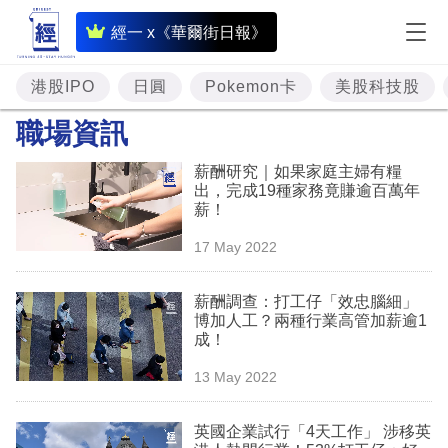
即
經一 x《華爾街日報》
時
財
港股IPO
日圓
Pokemon卡
美股科技股
經
職場資訊
專
薪酬研究｜如果家庭主婦有糧
題
出，完成19種家務竟賺逾百萬年
薪！
投
17 May 2022
資
樓
薪酬調查：打工仔「效忠腦細」
博加人工？兩種行業高管加薪逾1
市
成！
理
13 May 2022
財
英國企業試行「4天工作」 涉移英
商