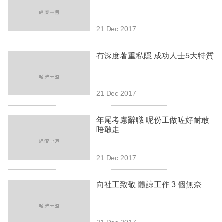
業
科
21 Dec 2017
技
有深度著重私隱 成功人士5大特質
職
場
21 Dec 2017
生
活
年尾考慮辭職 呢份工做咗好耐敢
唔敢走
時
事
21 Dec 2017
專
欄
向社工致敬 體諒工作 3 個無奈
訂
閱
21 Dec 2017