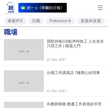
即
經一 x《華爾街日報》
時
財
港股IPO
日圓
Pokemon卡
美股科技股
經
職場
專
我堅持每日6點準時收工 人生並非
題
只得工作 | 職場入門
投
22 Dec 2017
資
樓
分擔工作講真話 7種窩心好同事
市
理
21 Dec 2017
財
向教師致敬 教書工作真係好辛苦
商