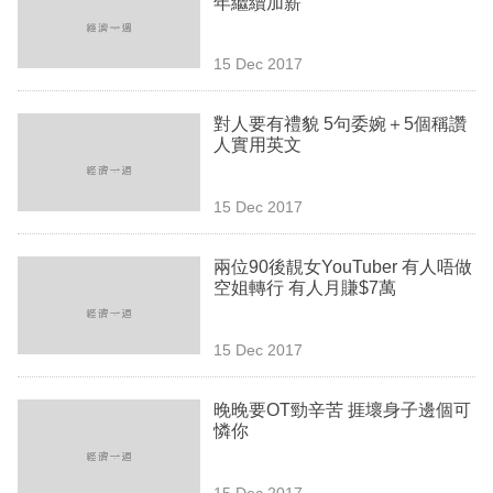
年繼續加薪
業
科
15 Dec 2017
技
對人要有禮貌 5句委婉＋5個稱讚
職
人實用英文
場
15 Dec 2017
生
活
兩位90後靚女YouTuber 有人唔做
空姐轉行 有人月賺$7萬
時
事
15 Dec 2017
專
欄
晚晚要OT勁辛苦 捱壞身子邊個可
憐你
訂
閱
15 Dec 2017