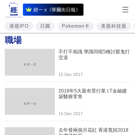
即
經一 x《華爾街日報》
時
財
港股IPO
日圓
Pokemon卡
美股科技股
經
職場
專
不打不相識 學識同呢5種討厭鬼打
題
交道
投
15 Dec 2017
資
樓
2018年5大最有景行業 I.T金融建
築醫療零售
市
理
15 Dec 2017
財
去年發兩個月花紅 香港寬頻2018
商