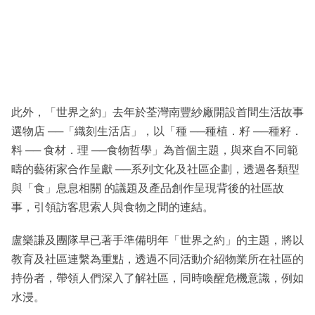
此外，「世界之約」去年於荃灣南豐紗廠開設首間生活故事
選物店 ──「織刻生活店」，以「種 ──種植．籽 ──種籽．
料 ── 食材．理 ──食物哲學」為首個主題，與來自不同範
疇的藝術家合作呈獻 ──系列文化及社區企劃，透過各類型
與「食」息息相關 的議題及產品創作呈現背後的社區故
事，引領訪客思索人與食物之間的連結。
盧樂謙及團隊早已著手準備明年「世界之約」的主題，將以
教育及社區連繫為重點，透過不同活動介紹物業所在社區的
持份者，帶領人們深入了解社區，同時喚醒危機意識，例如
水浸。