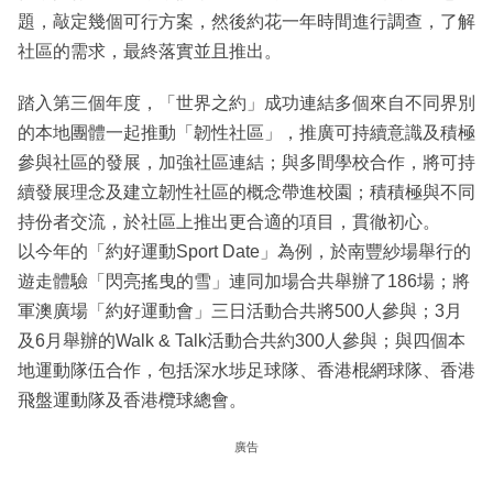
題，敲定幾個可行方案，然後約花一年時間進行調查，了解
社區的需求，最終落實並且推出。
踏入第三個年度，「世界之約」成功連結多個來自不同界別
的本地團體一起推動「韌性社區」，推廣可持續意識及積極
參與社區的發展，加強社區連結；與多間學校合作，將可持
續發展理念及建立韌性社區的概念帶進校園；積積極與不同
持份者交流，於社區上推出更合適的項目，貫徹初心。
以今年的「約好運動Sport Date」為例，於南豐紗場舉行的
遊走體驗「閃亮搖曳的雪」連同加場合共舉辦了186場；將
軍澳廣場「約好運動會」三日活動合共將500人參與；3月
及6月舉辦的Walk & Talk活動合共約300人參與；與四個本
地運動隊伍合作，包括深水埗足球隊、香港棍網球隊、香港
飛盤運動隊及香港欖球總會。
廣告