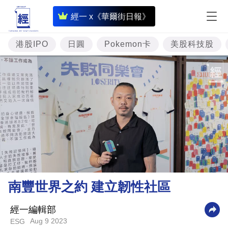
即
經一 x《華爾街日報》
時
財
港股IPO
日圓
Pokemon卡
美股科技股
經
專
題
投
資
樓
市
理
南豐世界之約 建立韌性社區
財
商
經一編輯部
Aug 9 2023
ESG
業