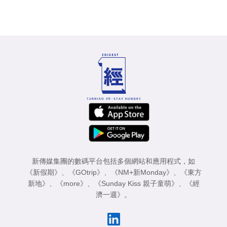
新傳媒集團的數碼平台包括多個網站和應用程式，如
《新假期》
、
《GOtrip》
、
《NM+新Monday》
、
《東方
新地》
、
《more》
、
《Sunday Kiss 親子童萌》
、
《經
濟一週》
。