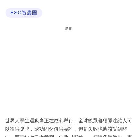
科
ESG智囊團
技
職
廣告
場
生
活
時
事
專
欄
訂
閱
世界大學生運動會正在成都舉行，全球觀眾都很關注誰人可
專
以獲得獎牌，成功固然值得嘉許，但是失敗也應該受到關
區