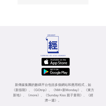
新傳媒集團的數碼平台包括多個網站和應用程式，如
《新假期》
、
《GOtrip》
、
《NM+新Monday》
、
《東方
新地》
、
《more》
、
《Sunday Kiss 親子童萌》
、
《經
濟一週》
。