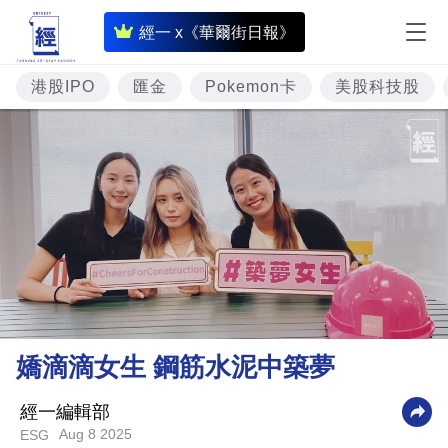
即
經一 x《華爾街日報》
時
財
港股IPO
匯金
Pokemon卡
美股科技股
經
專
題
投
資
樓
市
理
嬌滴滴女生 鋼筋水泥中築夢
財
商
經一編輯部
Aug 8 2025
ESG
業