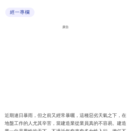
科
經一專欄
技
職
廣告
場
生
活
時
事
專
欄
訂
閱
近期連日暴雨，但之前又經常暴曬，這種惡劣天氣之下，在
專
地盤工作的人尤其辛苦，當建造業從業員真的不容易。建造
區