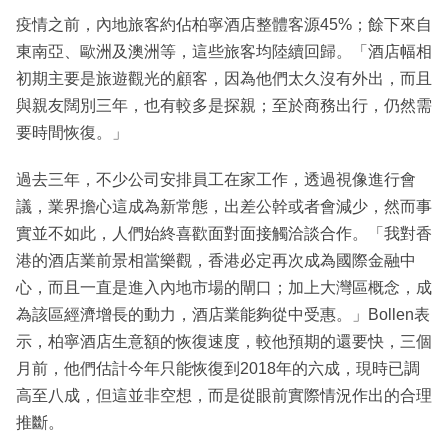
疫情之前，內地旅客約佔柏寧酒店整體客源45%；餘下來自
東南亞、歐洲及澳洲等，這些旅客均陸續回歸。「酒店幅相
初期主要是旅遊觀光的顧客，因為他們太久沒有外出，而且
與親友闊別三年，也有較多是探親；至於商務出行，仍然需
要時間恢復。」
過去三年，不少公司安排員工在家工作，透過視像進行會
議，業界擔心這成為新常態，出差公幹或者會減少，然而事
實並不如此，人們始終喜歡面對面接觸洽談合作。「我對香
港的酒店業前景相當樂觀，香港必定再次成為國際金融中
心，而且一直是進入內地市場的閘口；加上大灣區概念，成
為該區經濟增長的動力，酒店業能夠從中受惠。」Bollen表
示，柏寧酒店生意額的恢復速度，較他預期的還要快，三個
月前，他們估計今年只能恢復到2018年的六成，現時已調
高至八成，但這並非空想，而是從眼前實際情況作出的合理
推斷。