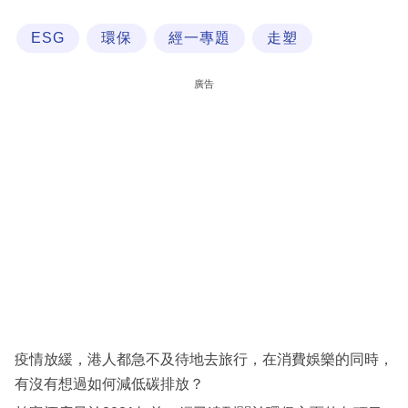
科
ESG
環保
經一專題
走塑
技
職
廣告
場
生
活
時
事
專
欄
訂
閱
疫情放緩，港人都急不及待地去旅行，在消費娛樂的同時，
專
有沒有想過如何減低碳排放？
區