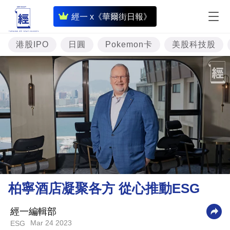
即
經一 x《華爾街日報》
時
財
港股IPO
日圓
Pokemon卡
美股科技股
經
專
題
投
資
樓
市
理
柏寧酒店凝聚各方 從心推動ESG
財
商
經一編輯部
Mar 24 2023
ESG
業