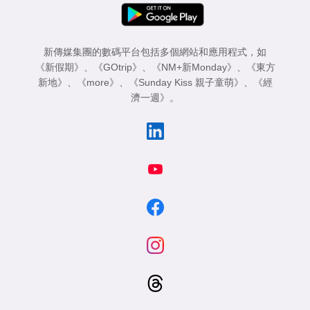
新傳媒集團的數碼平台包括多個網站和應用程式，如
《新假期》
、
《GOtrip》
、
《NM+新Monday》
、
《東方
新地》
、
《more》
、
《Sunday Kiss 親子童萌》
、
《經
濟一週》
。