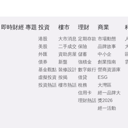
即時財經
專題
投資
樓市
理財
商業
港股
大市消息
定期存款
市場動態
美股
二手成交
保險
品牌故事
外匯
資助房屋
儲蓄
中小企
債券
新盤
強積金
創業指南
基金觀點
裝修設計
數字銀行
營商資源庫
虛擬投資
按揭
借貸
ESG
投資熱話
樓市熱話
稅務
大灣區
信用卡
經一品牌大
理財熱話
獎2026
經一活動