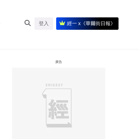
登入
經一 x《華爾街日報》
廣告