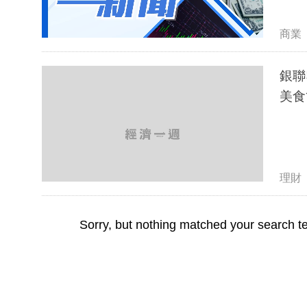
商業
銀聯
美食
理財
Sorry, but nothing matched your search te