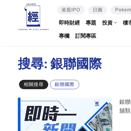
港股IPO
日圓
Poke
即時財經
專題
投資
樓
專欄
訂閱專區
搜尋:
銀聯國際
相關搜尋
銀聯國際
銀聯
舖類