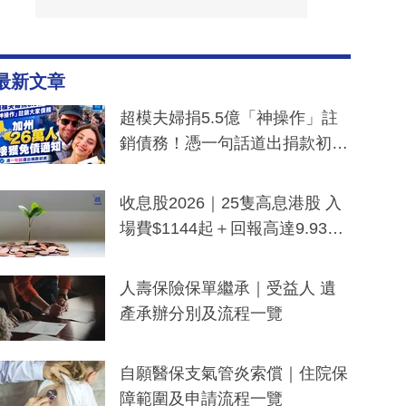
最新文章
超模夫婦捐5.5億「神操作」註
銷債務！憑一句話道出捐款初
衷：加州26萬人接獲免債通知、
一度被誤當詐騙手段
收息股2026｜25隻高息港股 入
場費$1144起＋回報高達9.93
厘！持續更新
人壽保險保單繼承｜受益人 遺
產承辦分別及流程一覽
自願醫保支氣管炎索償｜住院保
障範圍及申請流程一覽