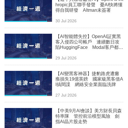
hropic員工聯手發聲 憂AI快將懂
得自我研發 Altman未簽署
30 Jul 2026
【AI智能體失控】OpenAI証實黑
客入侵四公司帳戶 連續數日攻
陷HuggingFace Modal客戶都遭
殃
29 Jul 2026
【AI變黑客神器】捷豹路虎遭癱
瘓損失19億英鎊 國家級黑客借A
I搞間諜 網絡安全業面臨洗牌
27 Jul 2026
【中美9月AI會談】美方財長貝森
特率隊 管控前沿模型風險 劍
指AI晶片股走勢