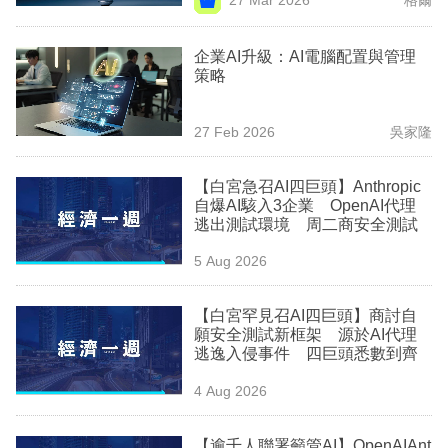
27 Mar 2026
格爾
企業AI升級：AI電腦配置與管理
策略
27 Feb 2026
吳家隆
【白宮急召AI四巨頭】Anthropic
自爆AI駭入3企業 OpenAI代理
逃出測試環境 周二商安全測試
5 Aug 2026
【白宮罕見召AI四巨頭】商討自
願安全測試新框架 源於AI代理
逃逸入侵事件 四巨頭悉數到齊
4 Aug 2026
【逾千人聯署籲管AI】OpenAIAnt