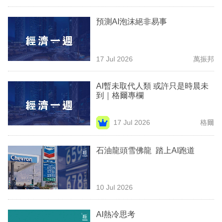
預測AI泡沫絕非易事
17 Jul 2026
萬振邦
AI暫未取代人類 或許只是時晨未
到｜格爾專欄
17 Jul 2026
格爾
石油龍頭雪佛龍 踏上AI跑道
10 Jul 2026
AI熱冷思考