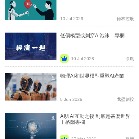
10 Jul 2026
德林控股
低價模型或刺穿AI泡沫︳專欄
10 Jul 2026
徐風
物理AI和世界模型重塑AI產業
5 Jun 2026
戈壁創投
AI與AI互動之後 到底是甚麼世界
︳格爾專欄