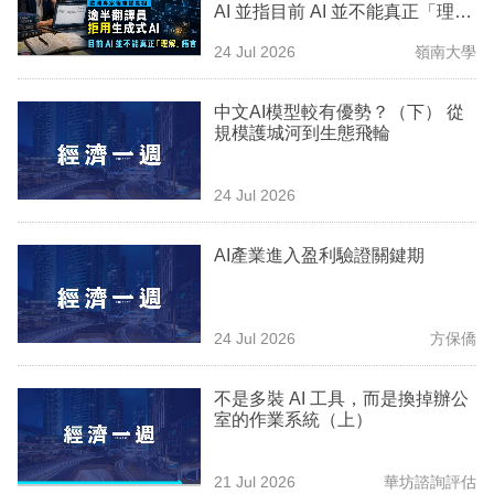
AI 並指目前 AI 並不能真正「理
解」語言
24 Jul 2026
嶺南大學
中文AI模型較有優勢？（下） 從
規模護城河到生態飛輪
24 Jul 2026
AI產業進入盈利驗證關鍵期
24 Jul 2026
方保僑
不是多裝 AI 工具，而是換掉辦公
室的作業系統（上）
21 Jul 2026
華坊諮詢評估