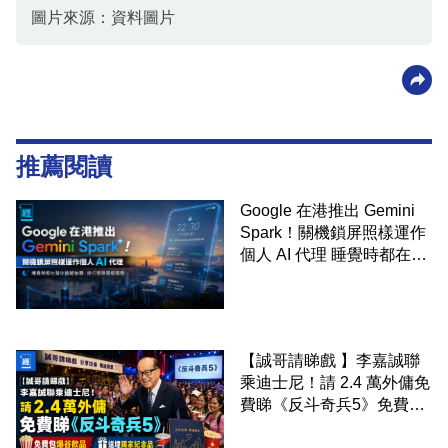
圖片來源：資料圖片
推薦閱讀
Google 在港推出 Gemini
Spark！關機鎖屏照樣運作
個人 AI 代理 睡覺時都在幫
你追蹤加價、排行程與草擬
電郵
【誠哥請睇戲 】李嘉誠聯
乘迪士尼！請 2.4 萬外傭免
費睇《反斗奇兵5》免費包
爆谷飲品 送埋獨家紀念品