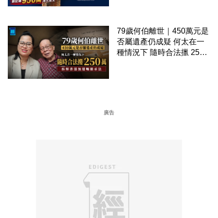
未觸摸、從未受潮」保存難
度極高
79歲何伯離世｜450萬元是
否屬遺產仍成疑 何太在一
種情況下 隨時合法擸 250
萬 拆解香港無遺囑繼承法
廣告