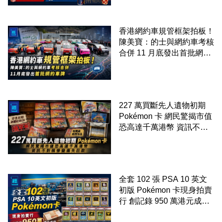
香港網約車規管框架拍板！
陳美寶：的士與網約車考核
合併 11 月底發出首批網約
車牌
227 萬買斷先人遺物初期
Pokémon 卡 網民驚揭市值
恐高達千萬港幣 資訊不對
稱慘變痛失巨款
全套 102 張 PSA 10 英文
初版 Pokémon 卡現身拍賣
行 創記錄 950 萬港元成交
99 年開始「從未使用、從