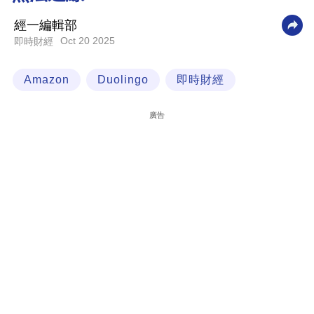
科
經一編輯部
技
Oct 20 2025
即時財經
職
Amazon
Duolingo
即時財經
場
生
廣告
活
時
事
專
欄
訂
閱
專
區