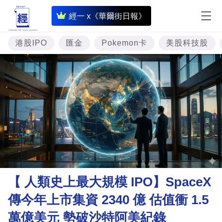
即
經一 x《華爾街日報》
時
財
港股IPO
匯金
Pokemon卡
美股科技股
經
專
題
投
資
樓
市
理
【 人類史上最大規模 IPO】SpaceX
財
傳今年上市集資 2340 億 估值衝 1.5
商
萬億美元 勢破沙特阿美紀錄
業