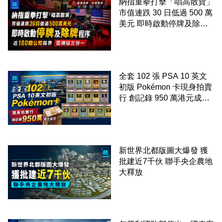
納指重拳打擊「唱高散貨」
市值連跌 30 日低過 500 萬
美元 即時啟動停牌及除牌
程序 近 180 間公司踩界 亞
洲佔三分一
全套 102 張 PSA 10 英文
初版 Pokémon 卡現身拍賣
行 創記錄 950 萬港元成交
99 年開始「從未使用、從
未觸摸、從未受潮」保存難
度極高
新世界北都版圖大爆發 獲
批建近7千伙 聯手央企農地
大釋放