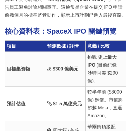
告員工避免討論相關事宜。這通常是企業在提交 IPO 申請
前幾個月的標準監管動作，顯示上市計劃已進入最後直路。
核心資料表：SpaceX IPO 關鍵預覽
項目
預測數據 / 詳情
意義 / 比較
挑戰
史上最大
IPO
(目前紀錄：
目標集資額
💰
$300 億美元
沙特阿美 $290
億)。
較半年前 ($8000
億) 翻倍。市值將
預計估值
🚀
$1.5 萬億美元
超越 Meta，直逼
Amazon。
華爾街頂級配
🏦
四大行
(高盛,