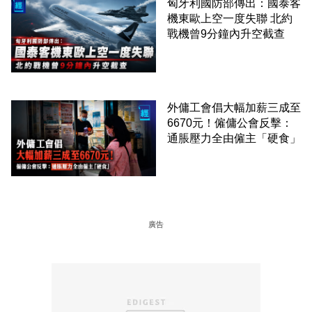
匈牙利國防部傳出：國泰客
機東歐上空一度失聯 北約
戰機曾9分鐘內升空截查
外傭工會倡大幅加薪三成至
6670元！僱傭公會反擊：
通脹壓力全由僱主「硬食」
廣告