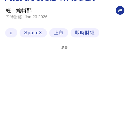
科
經一編輯部
技
Jan 23 2026
即時財經
職
o
SpaceX
上市
即時財經
場
生
廣告
活
時
事
專
欄
訂
閱
專
區