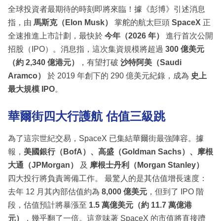
全球投資者最期待的時刻即將來臨！據《彭博》引述消息
指，由
馬斯克（Elon Musk）
掌舵的航太巨頭
SpaceX
正
全速推進上市計劃，最快於
今年（2026 年）
進行首次公開
招股（IPO）。消息指，這次集資規模將超過
300 億美元
（約 2,340 億港元）
，有望打破
沙特阿美（Saudi
Aramco）
於 2019 年創下的 290 億美元紀錄，成為
史上
最大規模 IPO
。
華爾街四大行護航 估值三級跳
為了這宗世紀交易，SpaceX 已集結華爾街最強陣容。據
報，
美國銀行（BofA）、高盛（Goldman Sachs）、摩根
大通（JPMorgan）
及
摩根士丹利（Morgan Stanley）
四大投行將負責籌備工作。 最驚人的是其估值增長速度：
去年 12 月其內部估值約為
8,000 億美元
，但到了 IPO 階
段，估值預計將暴漲至
1.5 萬億美元（約 11.7 萬億港
元）
，幾乎翻了一倍。這意味著 SpaceX 的市值將直接躋