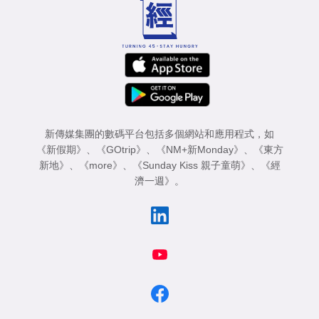
新傳媒集團的數碼平台包括多個網站和應用程式，如
《新假期》
、
《GOtrip》
、
《NM+新Monday》
、
《東方
新地》
、
《more》
、
《Sunday Kiss 親子童萌》
、
《經
濟一週》
。