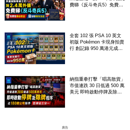
費睇《反斗奇兵5》免費包
爆谷飲品 送埋獨家紀念品
全套 102 張 PSA 10 英文
初版 Pokémon 卡現身拍賣
行 創記錄 950 萬港元成交
99 年開始「從未使用、從
未觸摸、從未受潮」保存難
度極高
納指重拳打擊「唱高散貨」
市值連跌 30 日低過 500 萬
美元 即時啟動停牌及除牌
程序 近 180 間公司踩界 亞
洲佔三分一
廣告