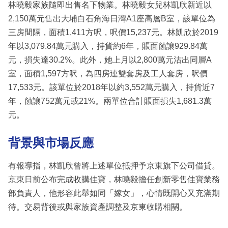
林曉毅家族隨即出售名下物業。林曉毅女兒林凱欣新近以
2,150萬元售出大埔白石角海日灣A1座高層B室，該單位為
三房間隔，面積1,411方呎，呎價15,237元。林凱欣於2019
年以3,079.84萬元購入，持貨約6年，賬面蝕讓929.84萬
元，損失達30.2%。此外，她上月以2,800萬元沽出同層A
室，面積1,597方呎，為四房連雙套房及工人套房，呎價
17,533元。該單位於2018年以約3,552萬元購入，持貨近7
年，蝕讓752萬元或21%。兩單位合計賬面損失1,681.3萬
元。
背景與市場反應
有報導指，林凱欣曾將上述單位抵押予京東旗下公司借貸。
京東日前公布完成收購佳寶，林曉毅擔任創新零售佳寶業務
部負責人，他形容此舉如同「嫁女」，心情既開心又充滿期
待。交易背後或與家族資產調整及京東收購相關。