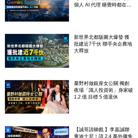
個人 AI 代理 睡覺時都在幫
你追蹤加價、排行程與草擬
電郵
新世界北都版圖大爆發 獲
批建近7千伙 聯手央企農地
大釋放
棄野村做銀座女公關 獨創
夜場「識人投資術」身家破
1.2 億 目標 5 億退休
【誠哥請睇戲 】李嘉誠聯
乘迪士尼！請 2.4 萬外傭免