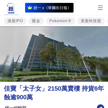
即
經一 x《華爾街日報》
時
財
港股IPO
匯金
Pokemon卡
美股科技股
經
專
題
投
資
樓
市
理
佳寶「太子女」2150萬賣樓 持貨6年
財
蝕逾900萬
商
業