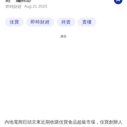
經一編輯部
Aug 21 2025
即時財經
科
技
佳寶
即時財經
持貨
賣樓
職
場
廣告
生
活
時
事
專
欄
訂
閱
專
內地電商巨頭京東近期收購佳寶食品超級市場，佳寶創辦人
區