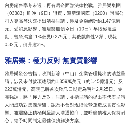
內房銷售寒冬未過，再有房企面臨法律挑戰。雅居樂集團
（03383）昨晚（9日）證實，遭新濠國際（0200）附屬公
司入稟高等法院提出清盤呈請，涉及金額總計約1.47億港
元。受消息影響，雅居樂股價今日（10日）早段極度波
動，曾急瀉逾11%低見0.275元，其後戲劇性V彈，現報
0.32元，倒升逾3%。
雅居樂：極力反對 無實質影響
雅居樂發公告指，收到新濠（中山）企業管理提出的清盤呈
請，涉及未付款項總額約1,859萬美元（約1.45億港元）及
223萬港元。高院已將首次聆訊日期定為明年2月25日。集
團強調，將「極力反對」呈請，並指呈請的提出不代表呈請
人能成功對集團清盤，認為不會對現階段營運造成實質性影
響。雅居樂正積極與呈請人溝通協商，並呼籲債權人保持耐
心，給予時間制定最佳債務解決方案。