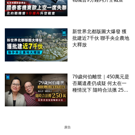
新世界北都版圖大爆發 獲
批建近7千伙 聯手央企農地
大釋放
79歲何伯離世｜450萬元是
否屬遺產仍成疑 何太在一
種情況下 隨時合法擸 250
萬 拆解香港無遺囑繼承法
廣告