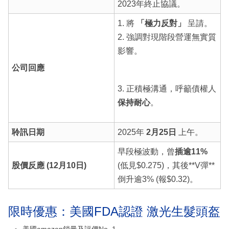
2023年終止協議。
1. 將
「極力反對」
呈請。
2. 強調對現階段營運無實質
影響。
公司回應
3. 正積極溝通，呼籲債權人
保持耐心
。
聆訊日期
2025年
2月25日
上午。
早段極波動，曾
插逾11%
股價反應 (12月10日)
(低見$0.275)，其後**V彈**
倒升逾3% (報$0.32)。
限時優惠：美國FDA認證 激光生髮頭盔