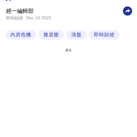
科
經一編輯部
技
Dec 10 2025
即時財經
職
內房危機
雅居樂
清盤
即時財經
場
生
廣告
活
時
事
專
欄
訂
閱
專
區