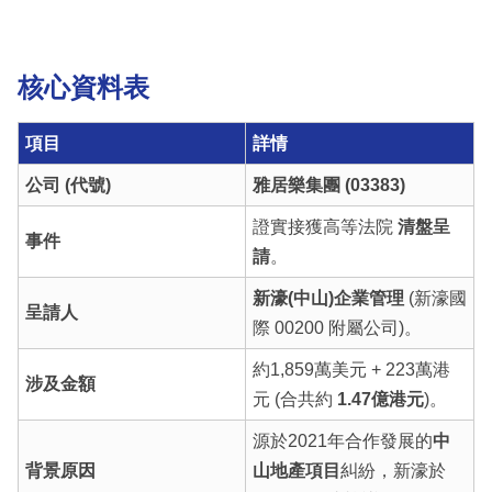
核心資料表
項目
詳情
公司 (代號)
雅居樂集團 (03383)
證實接獲高等法院
清盤呈
事件
請
。
新濠(中山)企業管理
(新濠國
呈請人
際 00200 附屬公司)。
約1,859萬美元 + 223萬港
涉及金額
元 (合共約
1.47億港元
)。
源於2021年合作發展的
中
背景原因
山地產項目
糾紛，新濠於