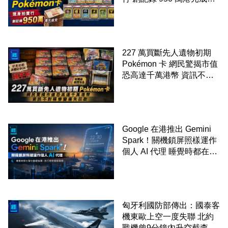
99 年開始「從未使用、從
未觸摸、從未受潮」保存難
度極高
227 萬買斷先人遺物初期
Pokémon 卡 網民驚揭市值
恐高達千萬港幣 資訊不對
稱慘變痛失巨款
Google 在港推出 Gemini
Spark！關機鎖屏照樣運作
個人 AI 代理 睡覺時都在幫
你追蹤加價、排行程與草擬
電郵
匈牙利國防部傳出：國泰客
機東歐上空一度失聯 北約
戰機曾9分鐘內升空截查