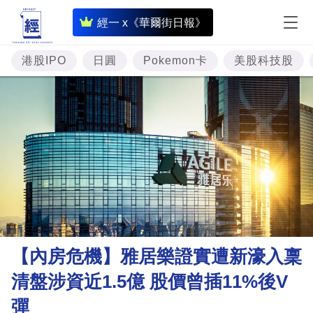
即
經一 x《華爾街日報》
時
財
港股IPO
日圓
Pokemon卡
美股科技股
經
專
題
投
資
樓
市
理
【內房危機】雅居樂證實遭新濠入稟
財
清盤涉資近1.5億 股價曾插11%後V
商
彈
業