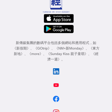
新傳媒集團的數碼平台包括多個網站和應用程式，如
《新假期》
、
《GOtrip》
、
《NM+新Monday》
、
《東方
新地》
、
《more》
、
《Sunday Kiss 親子童萌》
、
《經
濟一週》
。